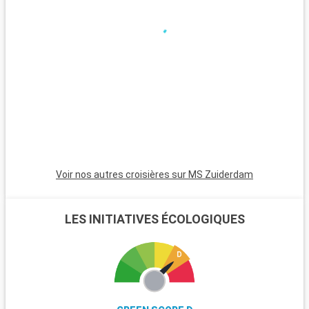
une atmosphère relaxante, des maisons colorées et des
couchers de soleil magnifiques. Les Bahamas, à proximité en
bateau, sont un paradis avec leurs plages de sable blanc. Pour
les plongeurs, les récifs coralliens de Key Largo offrent une
expérience sous-marine inoubliable. Ces destinations autour
de Miami révèlent la beauté naturelle et la diversité culturelle
de la région.
Voir nos autres croisières sur MS Zuiderdam
LES INITIATIVES ÉCOLOGIQUES