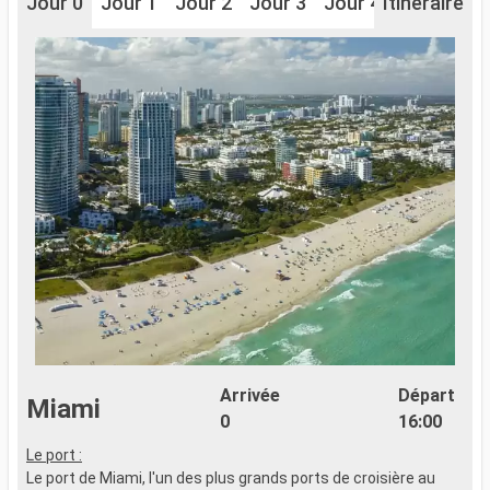
Jour 0
Jour 1
Jour 2
Jour 3
Jour 4
Itinéraire
Jour 5
J
Arrivée
Départ
Miami
0
16:00
Le port :
Le port de Miami, l'un des plus grands ports de croisière au