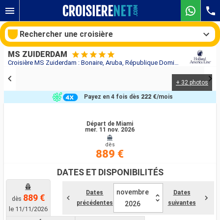
Rechercher une croisière
MS ZUIDERDAM
Croisière MS Zuiderdam : Bonaire, Aruba, République Dominicaine, Bahamas, États-Unis au départ de Miami
+ 32 photos
Nos destinations
Payez en 4 fois dès
222 €
/mois
Mois de départ
Départ de Miami
mer. 11 nov. 2026
Ports
Compagnies
dès
889 €
Rechercher
DATES ET DISPONIBILITÉS
novembre
Dates
Dates
889 €
dès
précédentes
suivantes
2026
le 11/11/2026