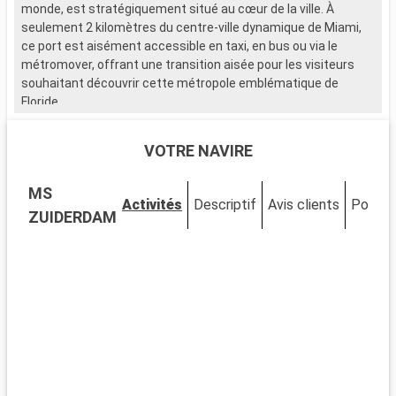
monde, est stratégiquement situé au cœur de la ville. À
seulement 2 kilomètres du centre-ville dynamique de Miami,
ce port est aisément accessible en taxi, en bus ou via le
métromover, offrant une transition aisée pour les visiteurs
souhaitant découvrir cette métropole emblématique de
Floride.
Que visiter à Miami ?
VOTRE NAVIRE
Miami est un mélange vibrant de cultures, d'art et de plages.
Découvrez le quartier artistique de Wynwood, célèbre pour ses
MS
fresques murales et ses galeries avant-gardistes. Le quartier
Activités
Descriptif
Avis clients
Ponts
historique Art Déco de South Beach vous transporte dans les
ZUIDERDAM
années 1930 avec ses bâtiments colorés et son ambiance
vintage. Le parc national des Everglades, à proximité, permet
l'observation d'alligators dans les marécages. Little Havana
offre une immersion dans la culture cubaine, palpable à
chaque coin de rue.
Que visiter dans les environs ?
Autour de Miami, de nombreuses excursions sont possibles.
Key West, au bout de la route panoramique des Keys, offre