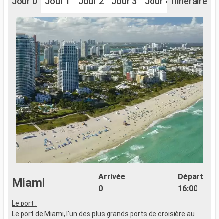
Jour 0
Jour 1
Jour 2
Jour 3
Jour 4
Itinéraire
Jour 5
J
Arrivée
Départ
Miami
0
16:00
Le port :
Le port de Miami, l'un des plus grands ports de croisière au