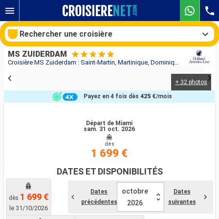
Rechercher une croisière
MS ZUIDERDAM
Croisière MS Zuiderdam : Saint-Martin, Martinique, Dominique, Antigua-et-Barbuda, Saint-Thomas, Bahamas, Bonaire, Aruba, République Dominicaine, États-Unis au départ de Miami
+ 32 photos
Nos destinations
Payez en 4 fois dès
425 €
/mois
Mois de départ
Départ de Miami
sam. 31 oct. 2026
Ports
Compagnies
dès
1 699 €
Rechercher
DATES ET DISPONIBILITÉS
octobre
Dates
Dates
1 699 €
dès
précédentes
suivantes
2026
le 31/10/2026