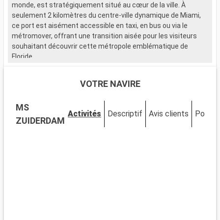
monde, est stratégiquement situé au cœur de la ville. À
seulement 2 kilomètres du centre-ville dynamique de Miami,
ce port est aisément accessible en taxi, en bus ou via le
métromover, offrant une transition aisée pour les visiteurs
souhaitant découvrir cette métropole emblématique de
Floride.
Que visiter à Miami ?
VOTRE NAVIRE
Miami est un mélange vibrant de cultures, d'art et de plages.
Découvrez le quartier artistique de Wynwood, célèbre pour ses
MS
fresques murales et ses galeries avant-gardistes. Le quartier
Activités
Descriptif
Avis clients
Ponts
historique Art Déco de South Beach vous transporte dans les
ZUIDERDAM
années 1930 avec ses bâtiments colorés et son ambiance
vintage. Le parc national des Everglades, à proximité, permet
l'observation d'alligators dans les marécages. Little Havana
offre une immersion dans la culture cubaine, palpable à
chaque coin de rue.
Que visiter dans les environs ?
Autour de Miami, de nombreuses excursions sont possibles.
Key West, au bout de la route panoramique des Keys, offre