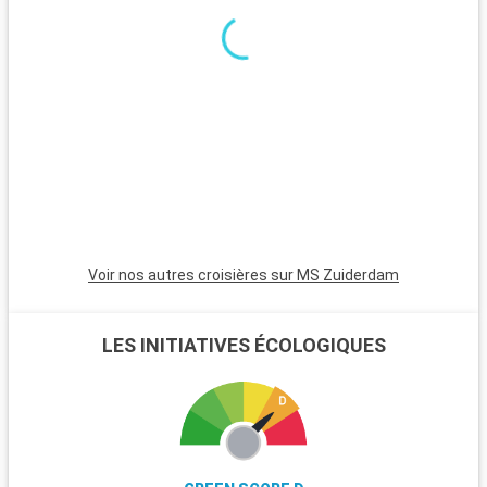
une atmosphère relaxante, des maisons colorées et des
couchers de soleil magnifiques. Les Bahamas, à proximité en
bateau, sont un paradis avec leurs plages de sable blanc. Pour
les plongeurs, les récifs coralliens de Key Largo offrent une
expérience sous-marine inoubliable. Ces destinations autour
de Miami révèlent la beauté naturelle et la diversité culturelle
de la région.
Voir nos autres croisières sur MS Zuiderdam
LES INITIATIVES ÉCOLOGIQUES