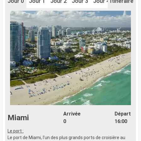
Jour 0
Jour 1
Jour 2
Jour 3
Jour 4
Itinéraire
Jour 5
J
Arrivée
Départ
Miami
0
16:00
Le port :
L
Le port de Miami, l'un des plus grands ports de croisière au
L