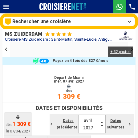
Rechercher une croisière
MS ZUIDERDAM
Croisière MS Zuiderdam : Saint-Martin, Sainte-Lucie, Antigua-et-Barbuda, Saint-Thomas, Bahamas, États-Unis au départ de Miami
+ 32 photos
Nos destinations
Payez en 4 fois dès
327 €
/mois
Mois de départ
Départ de Miami
mer. 07 avr. 2027
Ports
Compagnies
dès
1 309 €
Rechercher
DATES ET DISPONIBILITÉS
avril
Dates
Dates
1 309 €
dès
précédentes
suivantes
2027
le 07/04/2027