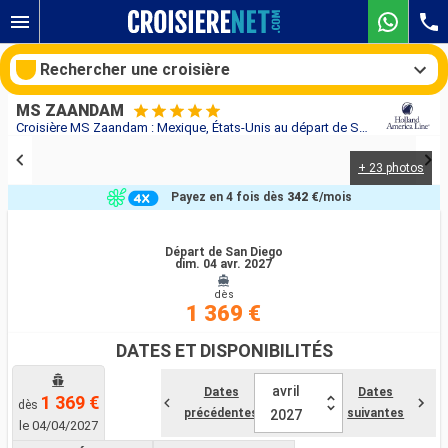
Rechercher une croisière
MS ZAANDAM
Croisière MS Zaandam : Mexique, États-Unis au départ de San Diego
+ 23 photos
Nos destinations
Payez en 4 fois dès
342 €
/mois
Mois de départ
Départ de San Diego
dim. 04 avr. 2027
Ports
Compagnies
dès
1 369 €
Rechercher
DATES ET DISPONIBILITÉS
avril
Dates
Dates
1 369 €
dès
précédentes
suivantes
2027
le 04/04/2027