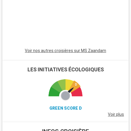
vallée de Temecula, à proximité, réputée pour ses vignobles.
v
Voir nos autres croisières sur MS Zaandam
LES INITIATIVES ÉCOLOGIQUES
GREEN SCORE D
Voir plus