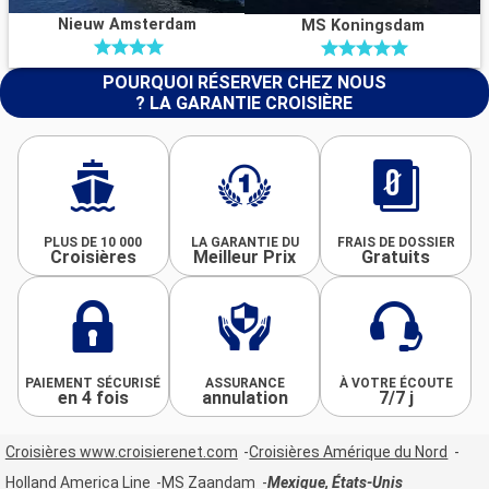
Nieuw Amsterdam
MS Koningsdam
POURQUOI RÉSERVER CHEZ NOUS
? LA GARANTIE CROISIÈRE
PLUS DE 10 000
LA GARANTIE DU
FRAIS DE DOSSIER
Croisières
Meilleur Prix
Gratuits
PAIEMENT SÉCURISÉ
ASSURANCE
À VOTRE ÉCOUTE
en 4 fois
annulation
7/7 j
Croisières www.croisierenet.com
Croisières Amérique du Nord
Holland America Line
MS Zaandam
Mexique, États-Unis