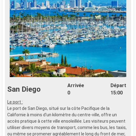
Arrivée
Départ
San Diego
0
15:00
Le port :
L
Le port de San Diego, situé sur la côte Pacifique de la
L
Californie à moins d'un kilomètre du centre-ville, offre un
C
accès pratique à cette ville ensoleillée. Les visiteurs peuvent
a
utiliser divers moyens de transport, comme les bus, les taxis,
u
ou même se promener agréablement le long du front de mer,
o