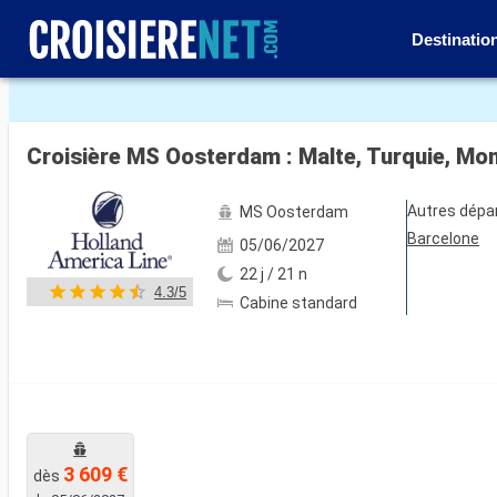
Destinatio
Voir les 12 autres photos
Croisière MS Oosterdam : Malte, Turquie, Mont
Autres dépa
MS Oosterdam
Barcelone
05/06/2027
22 j / 21 n
4.3/5
Cabine standard
3 609 €
dès