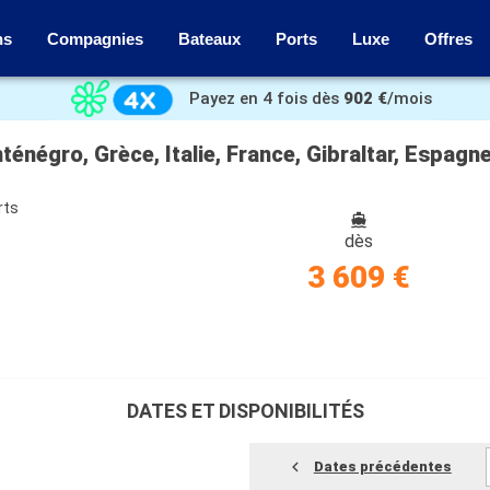
ns
Compagnies
Bateaux
Ports
Luxe
Offres
Payez en 4 fois dès
902 €
/mois
énégro, Grèce, Italie, France, Gibraltar, Espagn
rts
dès
3 609 €
DATES ET DISPONIBILITÉS
Dates précédentes