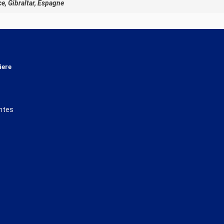
ce, Gibraltar, Espagne
iere
ntes