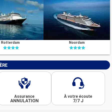
Rotterdam
Noordam
IÈRE
Assurance
À votre écoute
ANNULATION
7/7 J