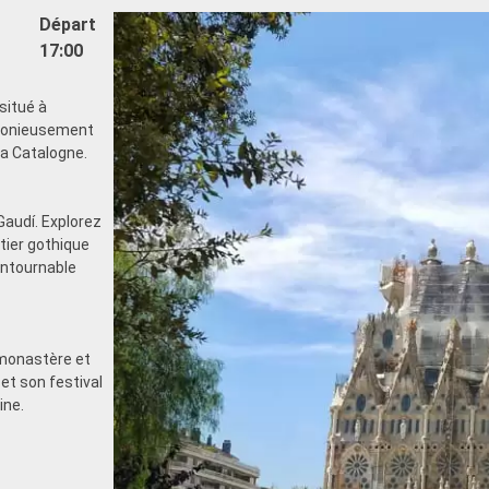
Départ
17:00
situé à
rmonieusement
 la Catalogne.
Gaudí. Explorez
rtier gothique
ontournable
monastère et
et son festival
ine.