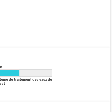
e
tème de traitement des eaux de
last