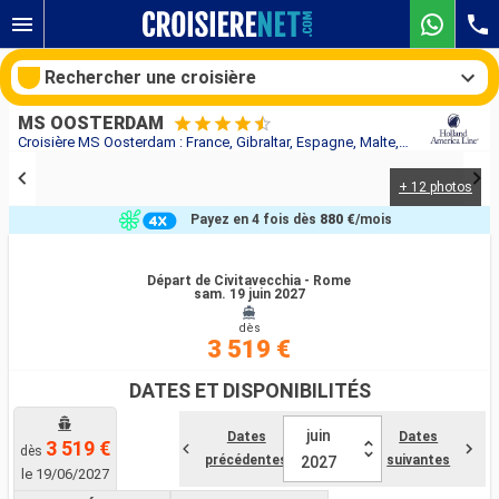
Rechercher une croisière
MS OOSTERDAM
Croisière MS Oosterdam : France, Gibraltar, Espagne, Malte, Turquie, Grèce, Monténégro, Italie au départ de Civitavecchia - Rome
+ 12 photos
Nos destinations
Payez en 4 fois dès
880 €
/mois
Mois de départ
Départ de Civitavecchia - Rome
sam. 19 juin 2027
Ports
Compagnies
dès
3 519 €
Rechercher
DATES ET DISPONIBILITÉS
juin
Dates
Dates
3 519 €
dès
précédentes
suivantes
2027
le 19/06/2027