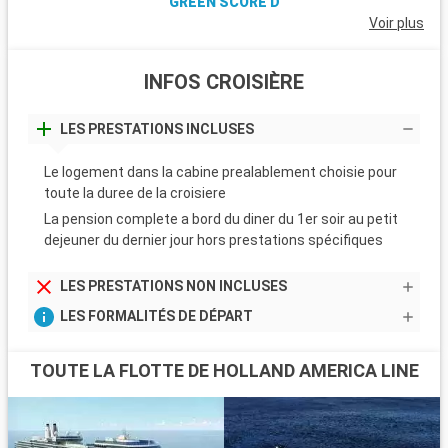
GREEN SCORE D
L
Voir plus
p
p
INFOS CROISIÈRE
s
N
u
LES PRESTATIONS INCLUSES
c
c
Le logement dans la cabine prealablement choisie pour
toute la duree de la croisiere
Q
La pension complete a bord du diner du 1er soir au petit
à
dejeuner du dernier jour hors prestations spécifiques
c
L
LES PRESTATIONS NON INCLUSES
t
d
LES FORMALITÉS DE DÉPART
p
c
TOUTE LA FLOTTE DE HOLLAND AMERICA LINE
d