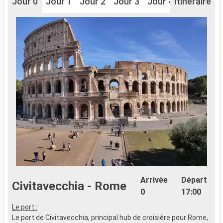
Jour 0
Jour 1
Jour 2
Jour 3
Jour 4
Itinéraire
Jour 5
J
Arrivée
Départ
Civitavecchia - Rome
0
17:00
Le port :
L
Le port de Civitavecchia, principal hub de croisière pour Rome,
L