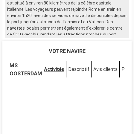
est situé à environ 80 kilomètres de la célèbre capitale
e
italienne. Les voyageurs peuvent rejoindre Rome en train en
i
environ 1h20, avec des services de navette disponibles depuis
e
le port jusqu'aux stations de Termini et du Vatican. Des
l
navettes locales permettent également d'explorer le centre
n
de Civitavecchia, rendant les attractions proches du port
d
facilement accessibles. Cette escale méditerranéenne est le
f
point de départ parfait pour découvrir les merveilles de Rome.
p
VOTRE NAVIRE
Que visiter à Civitavecchia ?
Q
MS
Civitavecchia, une ville portuaire chargée d'histoire, abrite
C
Activités
Descriptif
Avis clients
Pont
plusieurs sites d'intérêt près du port. Découvrez la Forteresse
p
OOSTERDAM
Michelangelo, un bastion de la Renaissance offrant de
M
magnifiques vues sur la mer. Promenez-vous sur le
m
Lungomare, le boulevard maritime vivant, pour une véritable
L
immersion locale. Le Musée Archéologique National de
i
Civitavecchia, situé dans un bâtiment historique, expose des
C
trouvailles archéologiques illustrant la riche histoire de la
t
région.
r
Que visiter dans les environs ?
Q