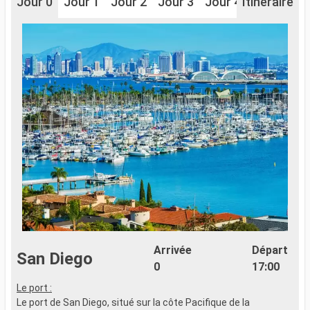
Jour 0
Jour 1
Jour 2
Jour 3
Jour 4
Itinéraire
Jour 5
J
Arrivée
Départ
San Diego
0
17:00
Le port :
L
Le port de San Diego, situé sur la côte Pacifique de la
L