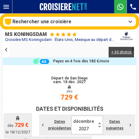
Rechercher une croisière
MS KONINGSDAM
Croisière MS Koningsdam : États-Unis, Mexique au départ de San Diego
+ 60 photos
Nos destinations
Payez en 4 fois dès
182 €
/mois
Mois de départ
Départ de San Diego
sam. 18 déc. 2027
Ports
Compagnies
dès
729 €
Rechercher
DATES ET DISPONIBILITÉS
décembre
Dates
Dates
729 €
dès
précédentes
suivantes
2027
le 18/12/2027