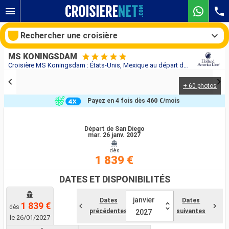
Rechercher une croisière
MS KONINGSDAM
Croisière MS Koningsdam : États-Unis, Mexique au départ de San Diego
+ 60 photos
Nos destinations
Payez en 4 fois dès
460 €
/mois
Mois de départ
Départ de San Diego
mar. 26 janv. 2027
Ports
Compagnies
dès
1 839 €
Rechercher
DATES ET DISPONIBILITÉS
janvier
Dates
Dates
1 839 €
dès
précédentes
suivantes
2027
le 26/01/2027