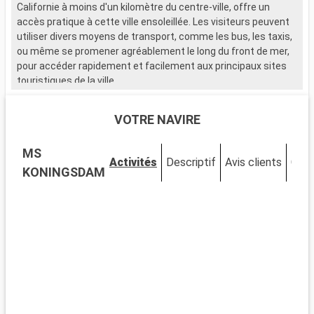
Californie à moins d'un kilomètre du centre-ville, offre un
accès pratique à cette ville ensoleillée. Les visiteurs peuvent
utiliser divers moyens de transport, comme les bus, les taxis,
ou même se promener agréablement le long du front de mer,
pour accéder rapidement et facilement aux principaux sites
touristiques de la ville.
Que visiter à San Diego ?
VOTRE NAVIRE
San Diego, célèbre pour sa culture, son histoire et ses plages,
est une destination incontournable aux États-Unis. Le quartier
MS
historique de Gaslamp Quarter, avec ses bâtiments victoriens
Activités
Descriptif
Avis clients
Cabi
et son ambiance vivante, est idéal pour une promenade. Le
KONINGSDAM
San Diego Zoo, dans le Balboa Park, est l'un des plus grands
zoos au monde. L'USS Midway, un porte-avions transformé en
musée, offre une expérience historique unique. Les plages
comme Mission Beach sont idéales pour la détente et les
activités balnéaires sous le soleil californien.
Que visiter dans les environs ?
Autour de San Diego, il y a beaucoup à explorer. La Jolla, avec
ses plages et ses falaises spectaculaires, vaut le détour, tout