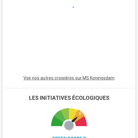
comme les paysages spectaculaires du parc national d'Anza-
Borrego Desert. Tijuana, de l'autre côté de la frontière
mexicaine, offre une immersion culturelle avec son marché et
sa cuisine authentique. Pour les amateurs de vin, direction la
vallée de Temecula, à proximité, réputée pour ses vignobles.
Voir nos autres croisières sur MS Koningsdam
LES INITIATIVES ÉCOLOGIQUES