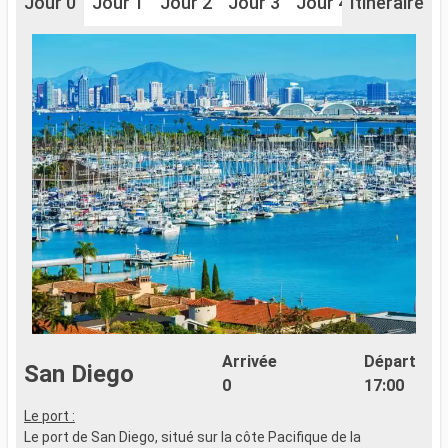
Jour 0
Jour 1
Jour 2
Jour 3
Jour 4
Itinéraire
Jour 5
J
Arrivée
Départ
San Diego
0
17:00
Le port :
Le port de San Diego, situé sur la côte Pacifique de la