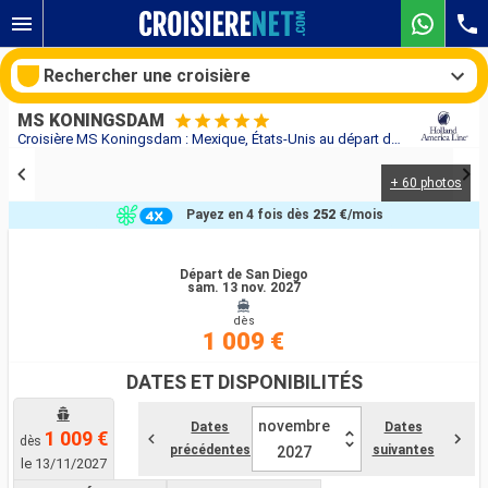
Rechercher une croisière
MS KONINGSDAM
Croisière MS Koningsdam : Mexique, États-Unis au départ de San Diego
+ 60 photos
Nos destinations
Payez en 4 fois dès
252 €
/mois
Mois de départ
Départ de San Diego
sam. 13 nov. 2027
Ports
Compagnies
dès
1 009 €
Rechercher
DATES ET DISPONIBILITÉS
novembre
Dates
Dates
1 009 €
dès
précédentes
suivantes
2027
le 13/11/2027