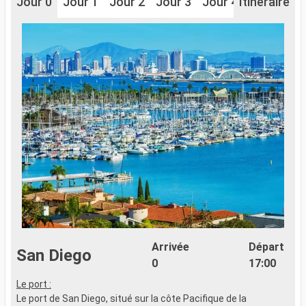
Jour 0
Jour 1
Jour 2
Jour 3
Jour 4
Itinéraire
Jour 5
J
Arrivée
Départ
San Diego
0
17:00
Le port :
L
Le port de San Diego, situé sur la côte Pacifique de la
L