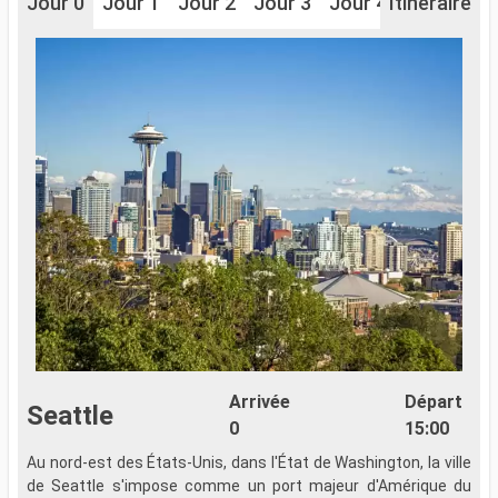
Jour 0
Jour 1
Jour 2
Jour 3
Jour 4
Itinéraire
Jour 5
J
Arrivée
Départ
Seattle
0
15:00
Au nord-est des États-Unis, dans l'État de Washington, la ville
A
de Seattle s'impose comme un port majeur d'Amérique du
d