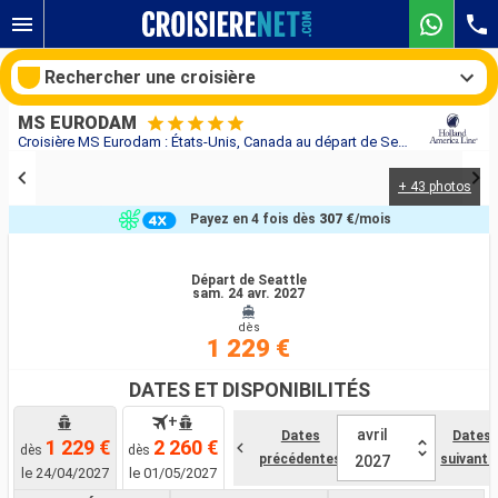
Rechercher une croisière
MS EURODAM
Croisière MS Eurodam : États-Unis, Canada au départ de Seattle
+ 43 photos
Nos destinations
Payez en 4 fois dès
307 €
/mois
Mois de départ
Départ de Seattle
sam. 24 avr. 2027
Ports
Compagnies
dès
1 229 €
Rechercher
DATES ET DISPONIBILITÉS
+
avril
Dates
Dates
1 229 €
2 260 €
dès
dès
précédentes
suivante
2027
le 24/04/2027
le 01/05/2027