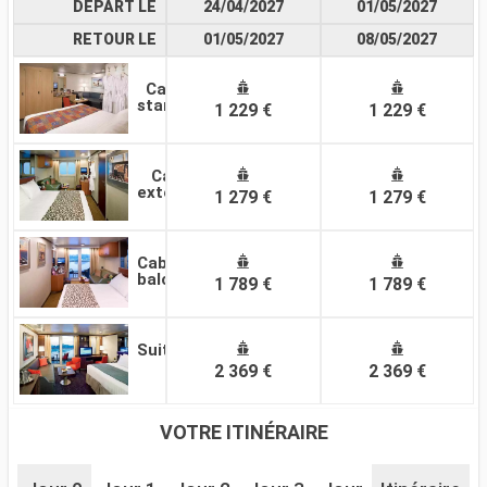
DÉPART LE
24/04/2027
01/05/2027
RETOUR LE
01/05/2027
08/05/2027
Cabine
standard
1 229 €
1 229 €
Cabine
extérieure
1 279 €
1 279 €
Cabine
balcon
1 789 €
1 789 €
Suite
2 369 €
2 369 €
VOTRE ITINÉRAIRE