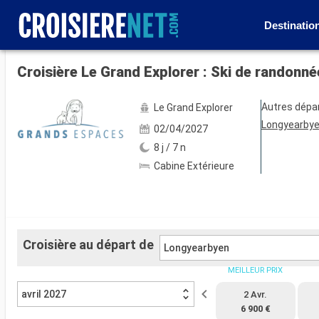
Destinatio
Voir les 5 autres photos
Croisière Le Grand Explorer : Ski de randonn
Autres dépa
Le Grand Explorer
Longyearby
02/04/2027
8 j / 7 n
Cabine Extérieure
Croisière au départ de
Longyearbyen
MEILLEUR PRIX
avril 2027
2 Avr.
6 900 €