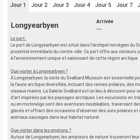
Jour 1
Jour 2
Jour 3
Jour 4
Jour 5
Jour 7
Arrivée
Longyearbyen
---
Le port :
Le port de Longyearbyen est situé dans l'archipel norvégien du Sv
proximité immédiate du centre-ville. Ce port offre aux visiteurs 
à l'environnement unique et saisissant de cette région arctique.
Que visiter à Longyearbyen ?
À Longyearbyen, la visite du Svalbard Museum est essentielle 
la faune arctique diversifiée, incluant des rennes polaires, des m
oiseaux marins. La Galerie Svalbard est un lieu à découvrir pour
d'art inspirées par les paysages arctiques. Les excursions en tr
ou en motoneige sont des aventures inoubliables, traversant d
glacés et offrant des occasions d'observer des ours polaires et 
animaux sauvages dans leur habitat naturel.
Que visiter dans les environs ?
Autour de Longyearbyen, les amateurs de nature trouveront leur