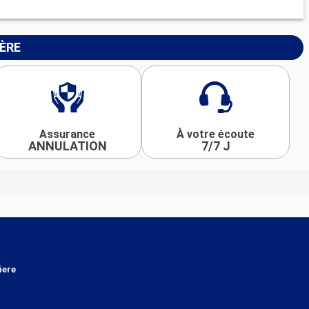
IÈRE
Assurance
À votre écoute
ANNULATION
7/7 J
iere