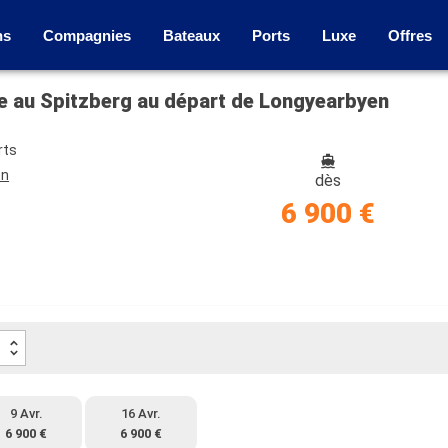
ns
Compagnies
Bateaux
Ports
Luxe
Offres
ée au Spitzberg au départ de Longyearbyen
rts
en
dès
6 900 €
9 Avr.
16 Avr.
6 900 €
6 900 €