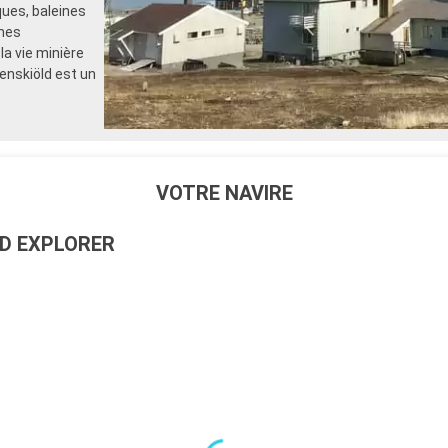
ques, baleines
gnes
a vie minière
denskiöld est un
VOTRE NAVIRE
D EXPLORER