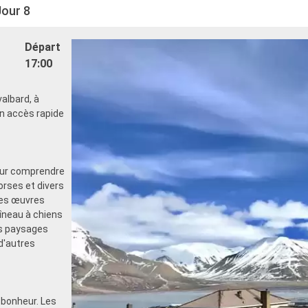
Jour 8
Départ
17:00
albard, à
un accès rapide
pour comprendre
orses et divers
 ses œuvres
aîneau à chiens
es paysages
d'autres
 bonheur. Les