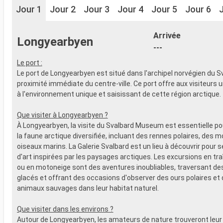
Jour 1
Jour 2
Jour 3
Jour 4
Jour 5
Jour 6
Arrivée
Longyearbyen
---
Le port :
Le port de Longyearbyen est situé dans l'archipel norvégien du Sv
proximité immédiate du centre-ville. Ce port offre aux visiteurs 
à l'environnement unique et saisissant de cette région arctique.
Que visiter à Longyearbyen ?
À Longyearbyen, la visite du Svalbard Museum est essentielle 
la faune arctique diversifiée, incluant des rennes polaires, des m
oiseaux marins. La Galerie Svalbard est un lieu à découvrir pour
d'art inspirées par les paysages arctiques. Les excursions en tr
ou en motoneige sont des aventures inoubliables, traversant d
glacés et offrant des occasions d'observer des ours polaires et 
animaux sauvages dans leur habitat naturel.
Que visiter dans les environs ?
Autour de Longyearbyen, les amateurs de nature trouveront leur