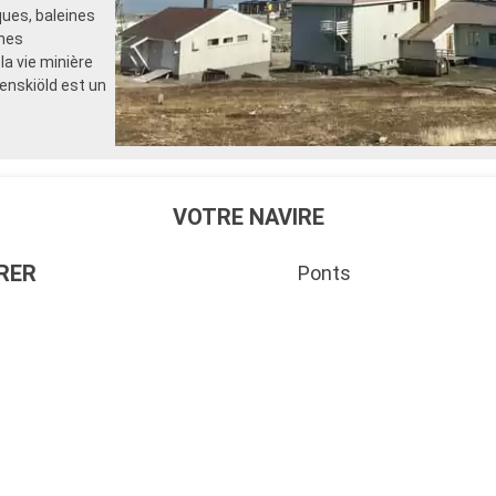
ques, baleines
gnes
a vie minière
denskiöld est un
VOTRE NAVIRE
RER
Ponts