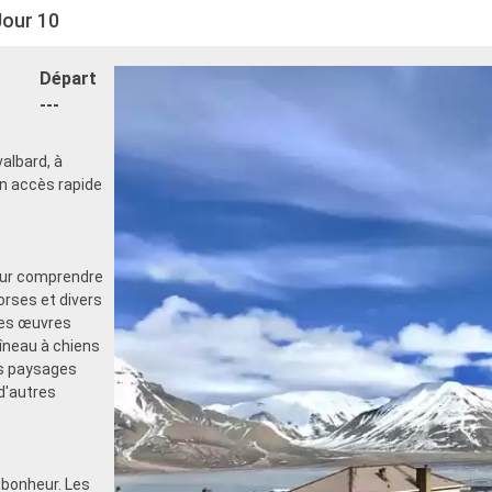
Jour 10
Départ
---
albard, à
un accès rapide
pour comprendre
orses et divers
 ses œuvres
aîneau à chiens
es paysages
d'autres
 bonheur. Les