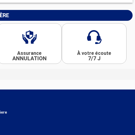
IÈRE
Assurance
À votre écoute
ANNULATION
7/7 J
iere