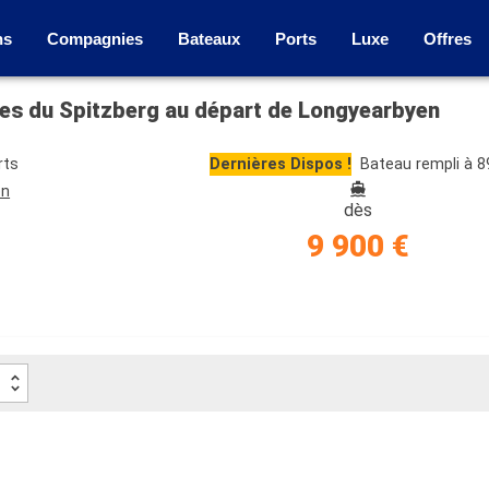
ns
Compagnies
Bateaux
Ports
Luxe
Offres
ites du Spitzberg au départ de Longyearbyen
rts
Dernières Dispos !
Bateau rempli à 
en
dès
9 900 €