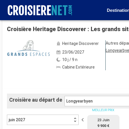
Destinatio
Voir les 18 autres photos
Croisière Heritage Discoverer : Les grands s
Autres dépa
Heritage Discoverer
Longyearby
23/06/2027
10 j / 9 n
Cabine Extérieure
Croisière au départ de
Longyearbyen
MEILLEUR PRIX
juin 2027
23 Juin
9 900 €