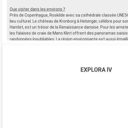
Que visiter dans les environs ?
Près de Copenhague, Roskilde avec sa cathédrale classée UNES
lieu culturel. Le château de Kronborg à Helsingør, célèbre pour so
Hamlet, est un trésor de la Renaissance danoise. Pour les amate
les falaises de craie de Møns Klint offrent des panoramas saisi
randonnées inoubliables. La région environnante est aussi émail
charmants villages côtiers et de plages tranquilles, idéales po
de détente.
EXPLORA IV