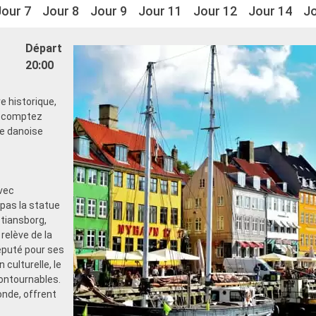
Jour 7
Jour 8
Jour 9
Jour 11
Jour 12
Jour 14
Jo
Départ
20:00
e historique,
, comptez
le danoise
vec
 pas la statue
stiansborg,
relève de la
éputé pour ses
culturelle, le
contournables.
onde, offrent