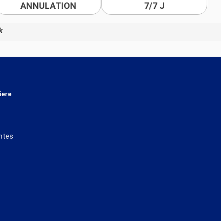
ANNULATION
7/7 J
k
iere
ntes