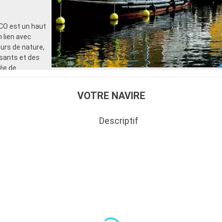
CO est un haut
n lien avec
urs de nature,
ssants et des
lée de
ur des moments
VOTRE NAVIRE
Descriptif