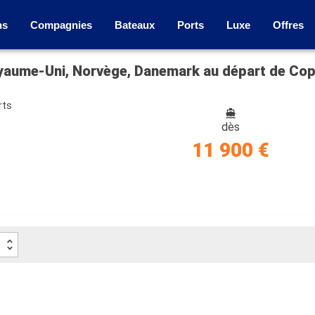
ns
Compagnies
Bateaux
Ports
Luxe
Offres
oyaume-Uni, Norvège, Danemark au départ de Co
rts
e
dès
11 900 €