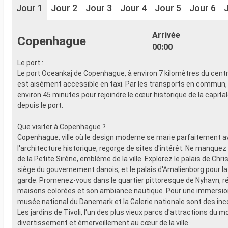
Jour 1
Jour 2
Jour 3
Jour 4
Jour 5
Jour 6
Arrivée
Copenhague
00:00
Le port :
Le port Oceankaj de Copenhague, à environ 7 kilomètres du centr
est aisément accessible en taxi. Par les transports en commun
environ 45 minutes pour rejoindre le cœur historique de la capita
depuis le port.
Que visiter à Copenhague ?
Copenhague, ville où le design moderne se marie parfaitement a
l'architecture historique, regorge de sites d'intérêt. Ne manquez
de la Petite Sirène, emblème de la ville. Explorez le palais de Chri
siège du gouvernement danois, et le palais d'Amalienborg pour la 
garde. Promenez-vous dans le quartier pittoresque de Nyhavn, r
maisons colorées et son ambiance nautique. Pour une immersion 
musée national du Danemark et la Galerie nationale sont des in
Les jardins de Tivoli, l'un des plus vieux parcs d'attractions du m
divertissement et émerveillement au cœur de la ville.