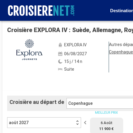
Destinatio
Voir les 19 autres photos
Croisière EXPLORA IV : Suède, Allemagne, R
Autres dépa
EXPLORA IV
Copenhagu
06/08/2027
15 j / 14 n
Suite
Croisière au départ de
Copenhague
MEILLEUR PRIX
août 2027
6 Août
11 900 €