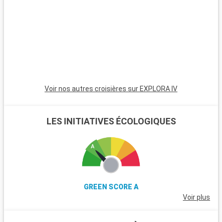
saisissants et des randonnées inoubliables. La région
environnante est aussi émaillée de charmants villages côtiers
et de plages tranquilles, idéales pour des moments de
détente.
Voir nos autres croisières sur EXPLORA IV
LES INITIATIVES ÉCOLOGIQUES
GREEN SCORE A
Voir plus