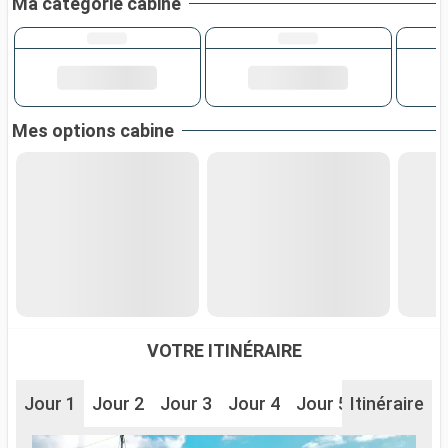
Ma catégorie cabine
Mes options cabine
VOTRE ITINÉRAIRE
Jour 1
Jour 2
Jour 3
Jour 4
Jour 5
Itinéraire
Jour 6
J