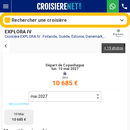
Rechercher une croisière
EXPLORA IV
Croisière EXPLORA IV : Finlande, Suède, Estonie, Danemark, Norvège, Allemagne, Royaume-Uni au départ de Copenhague
+ 19 photos
Nos destinations
Mois de départ
Départ de Copenhague
lun. 10 mai 2027
dès
Ports
Compagnies
10 685 €
Rechercher
mai 2027
MEILLEUR PRIX
10 Mai
10 685 €