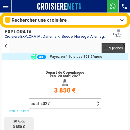
Rechercher une croisière
EXPLORA IV
Croisière EXPLORA IV : Danemark, Suède, Norvège, Allemagne au départ de Copenhague
+ 19 photos
Nos destinations
Payez en 4 fois dès
963 €
/mois
Mois de départ
Départ de Copenhague
ven. 20 août 2027
Ports
Compagnies
dès
3 850 €
Rechercher
août 2027
MEILLEUR PRIX
20 Août
3 850 €