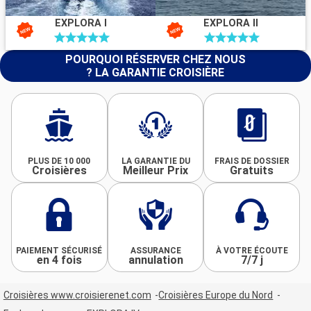
EXPLORA I
EXPLORA II
POURQUOI RÉSERVER CHEZ NOUS
? LA GARANTIE CROISIÈRE
PLUS DE 10 000
LA GARANTIE DU
FRAIS DE DOSSIER
Croisières
Meilleur Prix
Gratuits
PAIEMENT SÉCURISÉ
ASSURANCE
À VOTRE ÉCOUTE
en 4 fois
annulation
7/7 j
Croisières www.croisierenet.com
Croisières Europe du Nord