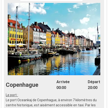
Arrivée
Départ
Copenhague
00:00
20:00
Le port :
R
Le port Oceankaj de Copenhague, à environ 7 kilomètres du
l
centre historique, est aisément accessible en taxi. Par les
e