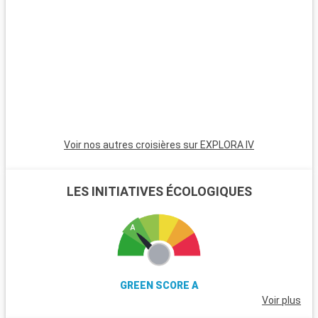
la Renaissance danoise. Pour les amateurs de nature, les
falaises de craie de Møns Klint offrent des panoramas
saisissants et des randonnées inoubliables. La région
environnante est aussi émaillée de charmants villages côtiers
et de plages tranquilles, idéales pour des moments de
détente.
Voir nos autres croisières sur EXPLORA IV
LES INITIATIVES ÉCOLOGIQUES
GREEN SCORE A
Voir plus