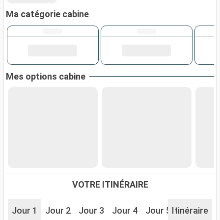
Ma catégorie cabine
Mes options cabine
VOTRE ITINÉRAIRE
Jour 1
Jour 2
Jour 3
Jour 4
Jour 5
Itinéraire
Jour 6