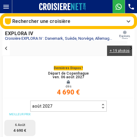
Rechercher une croisière
EXPLORA IV
Croisière EXPLORA IV : Danemark, Suède, Norvège, Allemagne au départ de Copenhague
+ 19 photos
Nos destinations
Dernières Dispos !
Mois de départ
Départ de Copenhague
ven. 06 août 2027
Ports
Compagnies
dès
4 690 €
Rechercher
août 2027
MEILLEUR PRIX
6 Août
4 690 €