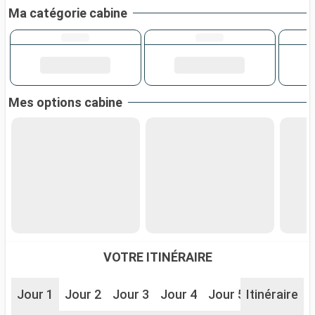
Ma catégorie cabine
Mes options cabine
VOTRE ITINÉRAIRE
Jour 1
Jour 2
Jour 3
Jour 4
Jour 5
Itinéraire
Jour 6