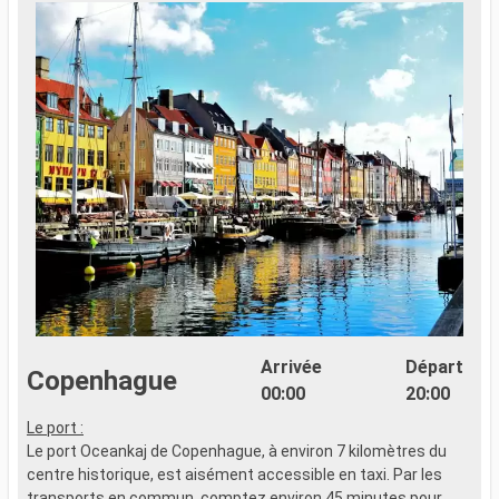
Arrivée
Départ
Copenhague
00:00
20:00
Le port :
C
Le port Oceankaj de Copenhague, à environ 7 kilomètres du
l
centre historique, est aisément accessible en taxi. Par les
g
transports en commun, comptez environ 45 minutes pour
C