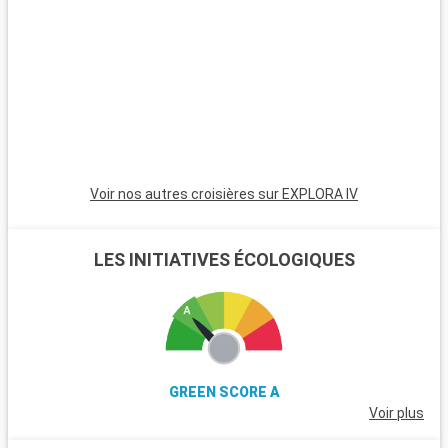
falaises de craie de Møns Klint offrent des panoramas
saisissants et des randonnées inoubliables. La région
environnante est aussi émaillée de charmants villages côtiers
et de plages tranquilles, idéales pour des moments de
détente.
Voir nos autres croisières sur EXPLORA IV
LES INITIATIVES ÉCOLOGIQUES
GREEN SCORE A
Voir plus