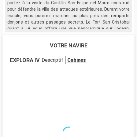
partez à la visite du Castillo San Felipe del Morro construit
l
pour défendre la ville des attaques extérieures. Durant votre
e
escale, vous pourrez marcher au plus près des remparts
c
donjons et autres passages secrets. Le Fort San Cristobal
F
quant à lui, vous offrira une vue panoramique sur l'océan.
Partez également à la visite du Musée National qui fut la
résidence de la famille du premier gouverneur de l'île avant
VOTRE NAVIRE
d'être utilisé par les dirigeants militaires américains.
EXPLORA IV
Descriptif
Cabines