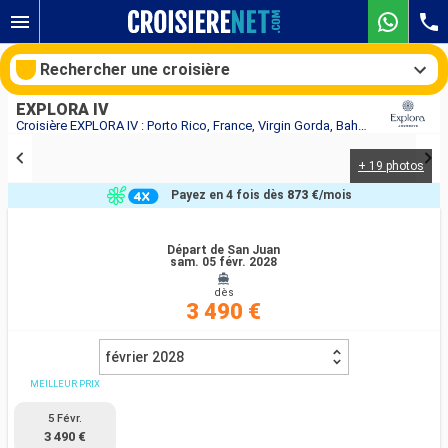
Rechercher une croisière
EXPLORA IV
Croisière EXPLORA IV : Porto Rico, France, Virgin Gorda, Bahamas, États-Unis au départ de San Juan
+ 19 photos
Nos destinations
Payez en 4 fois dès
873 €
/mois
Mois de départ
Départ de San Juan
sam. 05 févr. 2028
Ports
Compagnies
dès
3 490 €
Rechercher
février 2028
MEILLEUR PRIX
5 Févr.
3 490 €