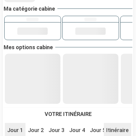
Ma catégorie cabine
Mes options cabine
VOTRE ITINÉRAIRE
Jour 1
Jour 2
Jour 3
Jour 4
Jour 5
Itinéraire
Jour 6
J