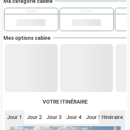
Ma catégorie cabine
Mes options cabine
VOTRE ITINÉRAIRE
Jour 1
Jour 2
Jour 3
Jour 4
Jour 5
Itinéraire
Jour 6
J