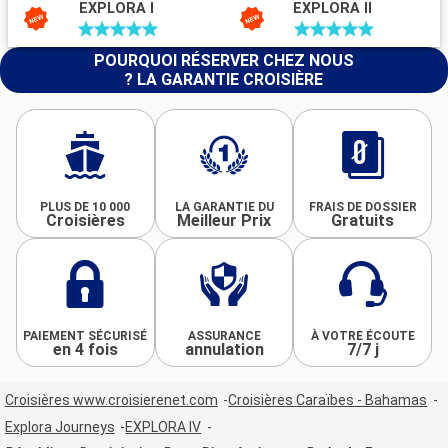
EXPLORA I
EXPLORA II
POURQUOI RÉSERVER CHEZ NOUS
? LA GARANTIE CROISIÈRE
PLUS DE 10 000
LA GARANTIE DU
FRAIS DE DOSSIER
Croisières
Meilleur Prix
Gratuits
PAIEMENT SÉCURISÉ
ASSURANCE
À VOTRE ÉCOUTE
en 4 fois
annulation
7/7 j
Croisières www.croisierenet.com
Croisières Caraïbes - Bahamas
Explora Journeys
EXPLORA IV