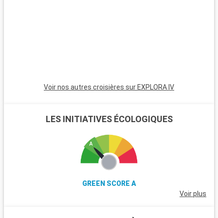
les plongeurs, les récifs coralliens de Key Largo offrent une
expérience sous-marine inoubliable. Ces destinations autour
de Miami révèlent la beauté naturelle et la diversité culturelle
de la région.
Voir nos autres croisières sur EXPLORA IV
LES INITIATIVES ÉCOLOGIQUES
GREEN SCORE A
Voir plus