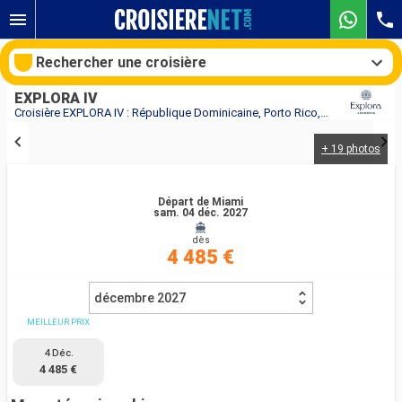
Rechercher une croisière
EXPLORA IV
Croisière EXPLORA IV : République Dominicaine, Porto Rico, Antigua-et-Barbuda, France, États-Unis au départ de Miami
+ 19 photos
Nos destinations
Mois de départ
Départ de Miami
sam. 04 déc. 2027
dès
Ports
Compagnies
4 485 €
Rechercher
décembre 2027
MEILLEUR PRIX
4 Déc.
4 485 €