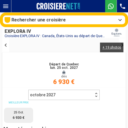
Rechercher une croisière
EXPLORA IV
Croisière EXPLORA IV : Canada, États-Unis au départ de Quebec
+ 19 photos
Nos destinations
Mois de départ
Départ de Quebec
lun. 25 oct. 2027
dès
Ports
Compagnies
6 930 €
Rechercher
octobre 2027
MEILLEUR PRIX
25 Oct.
6 930 €