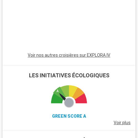
est une attraction naturelle à ne pas manquer. L'île d'Orléans,
célèbre pour ses paysages pittoresques et ses vignobles, est
une autre destination idéale pour une excursion. Ne manquez
pas le Village Huron à Wendake pour découvrir la culture et
l'histoire des Premières Nations.
Voir nos autres croisières sur EXPLORA IV
LES INITIATIVES ÉCOLOGIQUES
GREEN SCORE A
Voir plus