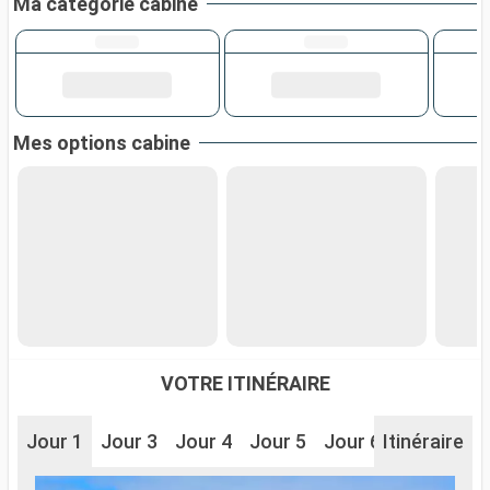
Ma catégorie cabine
Mes options cabine
VOTRE ITINÉRAIRE
Jour 1
Jour 3
Jour 4
Jour 5
Jour 6
Itinéraire
Jour 7
J