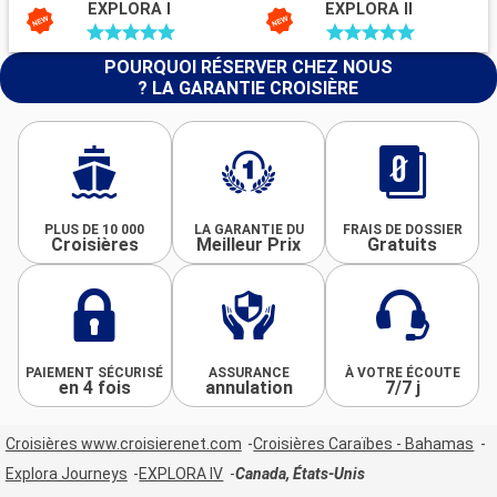
EXPLORA I
EXPLORA II
POURQUOI RÉSERVER CHEZ NOUS
? LA GARANTIE CROISIÈRE
PLUS DE 10 000
LA GARANTIE DU
FRAIS DE DOSSIER
Croisières
Meilleur Prix
Gratuits
PAIEMENT SÉCURISÉ
ASSURANCE
À VOTRE ÉCOUTE
en 4 fois
annulation
7/7 j
Croisières www.croisierenet.com
Croisières Caraïbes - Bahamas
Explora Journeys
EXPLORA IV
Canada, États-Unis