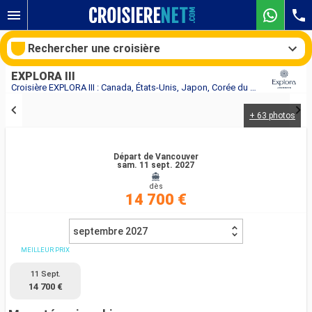
Rechercher une croisière
EXPLORA III
Croisière EXPLORA III : Canada, États-Unis, Japon, Corée du Sud au départ de Vancouver
+ 63 photos
Nos destinations
Mois de départ
Départ de Vancouver
sam. 11 sept. 2027
dès
Ports
Compagnies
14 700 €
Rechercher
septembre 2027
MEILLEUR PRIX
11 Sept.
14 700 €