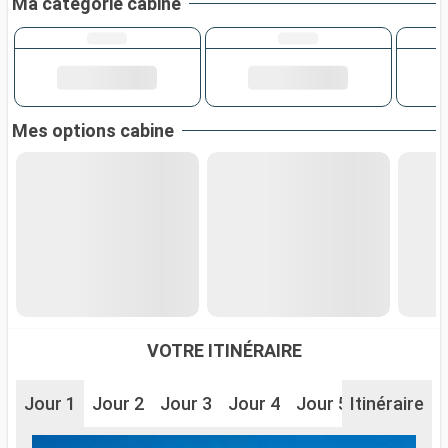
Ma catégorie cabine
Mes options cabine
VOTRE ITINÉRAIRE
Jour 1
Jour 2
Jour 3
Jour 4
Jour 5
Itinéraire
Jour 6
J