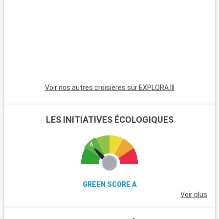
renommée pour ses pistes de ski et ses chemins de
randonnée. Les îles du Golfe, accessibles en ferry, sont idéales
pour une immersion dans un environnement côtier paisible. La
route Sea-to-Sky Highway, qui mène à Squamish et Whistler,
offre des panoramas impressionnants de fjords, montagnes
et océan.
Voir nos autres croisières sur EXPLORA III
LES INITIATIVES ÉCOLOGIQUES
GREEN SCORE A
Voir plus