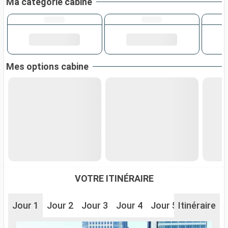
Ma catégorie cabine
Mes options cabine
VOTRE ITINÉRAIRE
Jour 1
Jour 2
Jour 3
Jour 4
Jour 5
Itinéraire
Jour 6
J