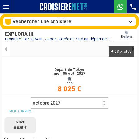
Rechercher une croisière
EXPLORA III
Croisière EXPLORA III : Japon, Corée du Sud au départ de Tokyo
+ 63 photos
Nos destinations
Mois de départ
Départ de Tokyo
mer. 06 oct. 2027
dès
Ports
Compagnies
8 025 €
Rechercher
octobre 2027
MEILLEUR PRIX
6 Oct.
8 025 €