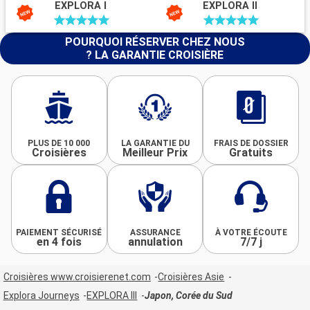
EXPLORA I
EXPLORA II
POURQUOI RÉSERVER CHEZ NOUS
? LA GARANTIE CROISIÈRE
PLUS DE 10 000
LA GARANTIE DU
FRAIS DE DOSSIER
Croisières
Meilleur Prix
Gratuits
PAIEMENT SÉCURISÉ
ASSURANCE
À VOTRE ÉCOUTE
en 4 fois
annulation
7/7 j
Croisières www.croisierenet.com
Croisières Asie
Explora Journeys
EXPLORA III
Japon, Corée du Sud