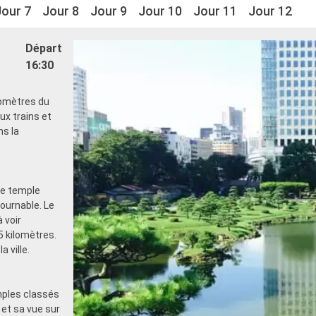
Jour 7
Jour 8
Jour 9
Jour 10
Jour 11
Jour 12
Départ
16:30
ilomètres du
ux trains et
ns la
Le temple
tournable. Le
 voir
5 kilomètres.
 ville.
mples classés
et sa vue sur