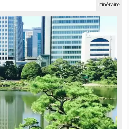
Itinéraire
Na