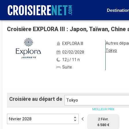
Destinatio
Voir les 63 autres photos
Croisière EXPLORA III : Japon, Taïwan, Chine
Autres dépa
EXPLORA III
Tokyo
02/02/2028
12 j / 11 n
Suite
Croisière au départ de
Tokyo
MEILLEUR PRIX
février 2028
2 Févr.
6 580 €