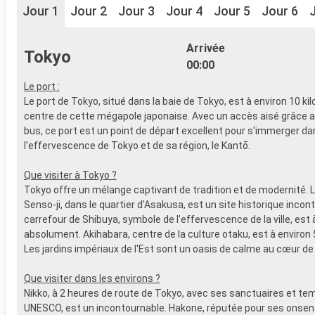
Jour 1
Jour 2
Jour 3
Jour 4
Jour 5
Jour 6
Arrivée
Tokyo
00:00
Le port :
Le port de Tokyo, situé dans la baie de Tokyo, est à environ 10 k
centre de cette mégapole japonaise. Avec un accès aisé grâce a
bus, ce port est un point de départ excellent pour s'immerger da
l'effervescence de Tokyo et de sa région, le Kantō.
Que visiter à Tokyo ?
Tokyo offre un mélange captivant de tradition et de modernité. 
Senso-ji, dans le quartier d'Asakusa, est un site historique incon
carrefour de Shibuya, symbole de l'effervescence de la ville, est à
absolument. Akihabara, centre de la culture otaku, est à environ 
Les jardins impériaux de l'Est sont un oasis de calme au cœur de la
Que visiter dans les environs ?
Nikko, à 2 heures de route de Tokyo, avec ses sanctuaires et te
UNESCO, est un incontournable. Hakone, réputée pour ses onsen 