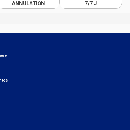
ANNULATION
7/7 J
iere
ntes