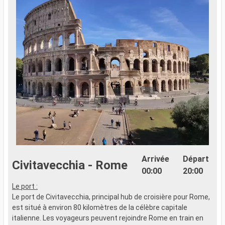
Arrivée
Départ
Civitavecchia - Rome
00:00
20:00
Le port :
L
Le port de Civitavecchia, principal hub de croisière pour Rome,
L
est situé à environ 80 kilomètres de la célèbre capitale
s
italienne. Les voyageurs peuvent rejoindre Rome en train en
h