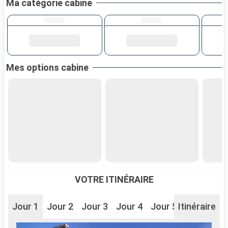
Ma catégorie cabine
Mes options cabine
VOTRE ITINÉRAIRE
Jour 1
Jour 2
Jour 3
Jour 4
Jour 5
Itinéraire
Jour 6
J