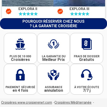
EXPLORA II
EXPLORA III
POURQUOI RÉSERVER CHEZ NOUS
? LA GARANTIE CROISIÈRE
PLUS DE 10 000
LA GARANTIE DU
FRAIS DE DOSSIER
Croisières
Meilleur Prix
Gratuits
PAIEMENT SÉCURISÉ
ASSURANCE
À VOTRE ÉCOUTE
en 4 fois
annulation
7/7 j
Croisières www.croisierenet.com
Croisières Méditerranée