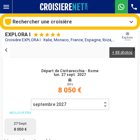
Rechercher une croisière
EXPLORA I
Croisière EXPLORA I : Italie, Monaco, France, Espagne, Ibiza, Tunisie, Malte au départ de Civitavecchia - Rome
+ 88 photos
Nos destinations
Mois de départ
Départ de Civitavecchia - Rome
lun. 27 sept. 2027
dès
Ports
Compagnies
8 050 €
Rechercher
septembre 2027
MEILLEUR PRIX
27 Sept.
8 050 €