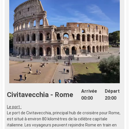
Arrivée
Départ
Civitavecchia - Rome
00:00
20:00
Le port :
L
Le port de Civitavecchia, principal hub de croisière pour Rome,
L
est situé à environ 80 kilomètres de la célèbre capitale
s
italienne. Les voyageurs peuvent rejoindre Rome en train en
h