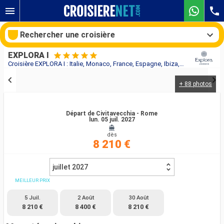
Rechercher une croisière
EXPLORA I
Croisière EXPLORA I : Italie, Monaco, France, Espagne, Ibiza, Tunisie, Malte au départ de Civitavecchia - Rome
+ 88 photos
Nos destinations
Mois de départ
Départ de Civitavecchia - Rome
lun. 05 juil. 2027
dès
Ports
Compagnies
8 210 €
Rechercher
juillet 2027
MEILLEUR PRIX
5 Juil.
2 Août
30 Août
8 210 €
8 400 €
8 210 €