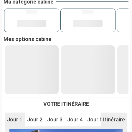
Ma catégorie cabine
Mes options cabine
VOTRE ITINÉRAIRE
Jour 1
Jour 2
Jour 3
Jour 4
Jour 5
Itinéraire
Jour 6
J