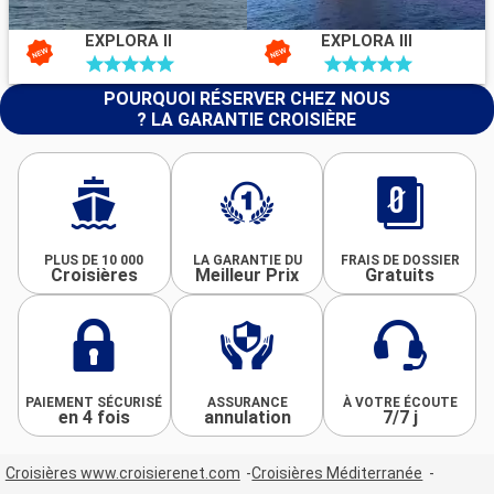
EXPLORA II
EXPLORA III
POURQUOI RÉSERVER CHEZ NOUS
? LA GARANTIE CROISIÈRE
PLUS DE 10 000
LA GARANTIE DU
FRAIS DE DOSSIER
Croisières
Meilleur Prix
Gratuits
PAIEMENT SÉCURISÉ
ASSURANCE
À VOTRE ÉCOUTE
en 4 fois
annulation
7/7 j
Croisières www.croisierenet.com
Croisières Méditerranée