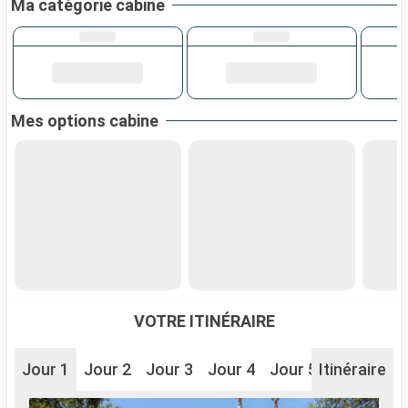
Ma catégorie cabine
Mes options cabine
VOTRE ITINÉRAIRE
Jour 1
Jour 2
Jour 3
Jour 4
Jour 5
Itinéraire
Jour 6
J