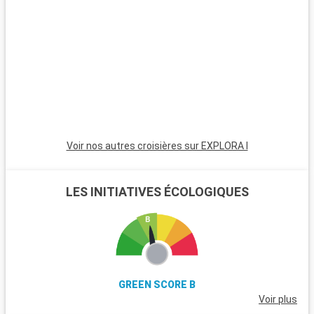
S
l
F
c
Voir nos autres croisières sur EXPLORA I
LES INITIATIVES ÉCOLOGIQUES
GREEN SCORE B
Voir plus