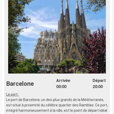
Arrivée
Départ
Barcelone
00:00
20:00
Le port :
L
Le port de Barcelone, un des plus grands de la Méditerranée,
L
est situé à proximité du célèbre quartier des Ramblas. Ce port,
d
intégré harmonieusement à la ville, est le point de départ idéal
c