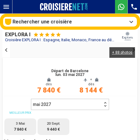
Rechercher une croisière
EXPLORA I
Croisière EXPLORA I : Espagne, Italie, Monaco, France au départ de Barcelone
+ 88 photos
Nos destinations
Mois de départ
Départ de Barcelone
lun. 03 mai 2027
+
dès
dès
Ports
Compagnies
7 840 €
8 144 €
Rechercher
mai 2027
MEILLEUR PRIX
3 Mai
20 Sept.
7 840 €
9 440 €