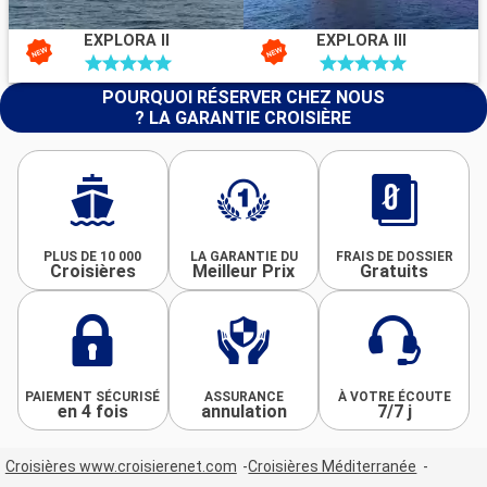
EXPLORA II
EXPLORA III
POURQUOI RÉSERVER CHEZ NOUS
? LA GARANTIE CROISIÈRE
PLUS DE 10 000
LA GARANTIE DU
FRAIS DE DOSSIER
Croisières
Meilleur Prix
Gratuits
PAIEMENT SÉCURISÉ
ASSURANCE
À VOTRE ÉCOUTE
en 4 fois
annulation
7/7 j
Croisières www.croisierenet.com
Croisières Méditerranée