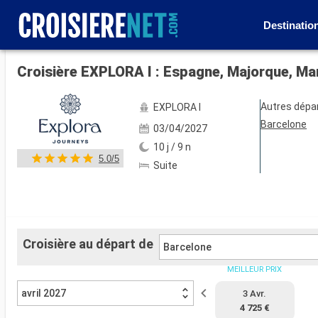
Destinatio
Voir les 88 autres photos
Croisière EXPLORA I : Espagne, Majorque, Ma
Autres dépa
EXPLORA I
Barcelone
03/04/2027
10 j / 9 n
5.0/5
Suite
Croisière au départ de
Barcelone
MEILLEUR PRIX
avril 2027
3 Avr.
4 725 €