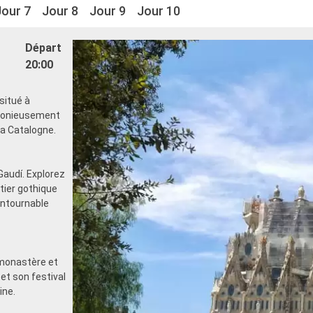
Jour 7
Jour 8
Jour 9
Jour 10
Départ
20:00
situé à
rmonieusement
 la Catalogne.
Gaudí. Explorez
rtier gothique
ontournable
monastère et
et son festival
ine.