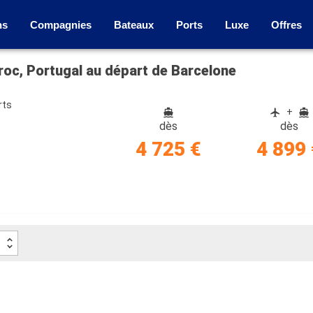
ns
Compagnies
Bateaux
Ports
Luxe
Offres
roc, Portugal au départ de Barcelone
rts
+
dès
dès
4 725 €
4 899 