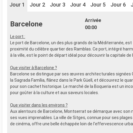
Jour 1
Jour 2
Jour 3
Jour 4
Jour 5
Jour 6
Arrivée
Barcelone
00:00
Le port :
Le port de Barcelone, un des plus grands de la Méditerranée, est 
proximité du célèbre quartier des Ramblas. Ce port, intégré ha
à la ville, est le point de départ idéal pour découvrir la capitale de
Que visiter à Barcelone ?
Barcelone se distingue par ses œuvres architecturales signées 
la Sagrada Família, flânez dans le Park Güell, et découvrez le qua
pour son cachet historique. Le marché de la Boqueria est un inc
pour goûter à la culture et aux saveurs locales.
Que visiter dans les environs ?
Aux alentours de Barcelone, Montserrat se démarque avec son 
ses vues imprenables. La ville de Sitges, connue pour ses plages 
de cinéma, offre une belle échappée loin de l'effervescence urba