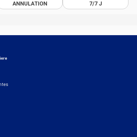
ANNULATION
7/7 J
iere
ntes