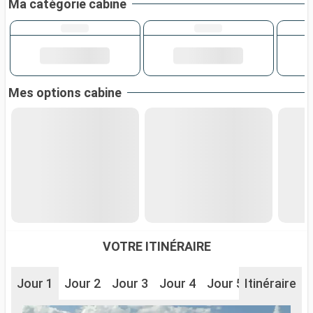
Ma catégorie cabine
Mes options cabine
VOTRE ITINÉRAIRE
Jour 1
Jour 2
Jour 3
Jour 4
Jour 5
Itinéraire
Jour 6
J