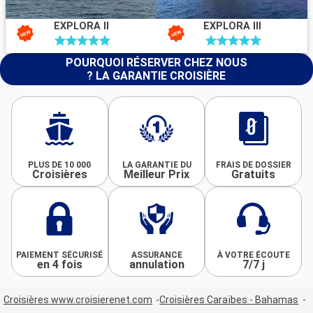
EXPLORA II
EXPLORA III
POURQUOI RÉSERVER CHEZ NOUS
? LA GARANTIE CROISIÈRE
PLUS DE 10 000
LA GARANTIE DU
FRAIS DE DOSSIER
Croisières
Meilleur Prix
Gratuits
PAIEMENT SÉCURISÉ
ASSURANCE
À VOTRE ÉCOUTE
en 4 fois
annulation
7/7 j
Croisières www.croisierenet.com
Croisières Caraïbes - Bahamas