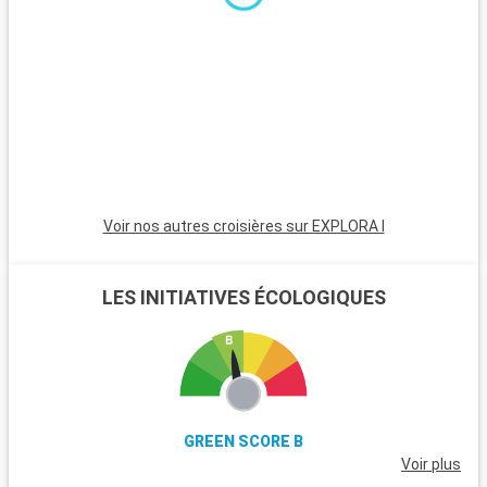
bateau, sont un paradis avec leurs plages de sable blanc. Pour
les plongeurs, les récifs coralliens de Key Largo offrent une
expérience sous-marine inoubliable. Ces destinations autour
de Miami révèlent la beauté naturelle et la diversité culturelle
de la région.
Voir nos autres croisières sur EXPLORA I
LES INITIATIVES ÉCOLOGIQUES
GREEN SCORE B
Voir plus