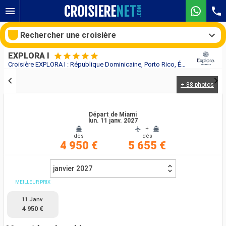
Rechercher une croisière
EXPLORA I
Croisière EXPLORA I : République Dominicaine, Porto Rico, États-Unis, Virgin Gorda au départ de Miami
+ 88 photos
Nos destinations
Mois de départ
Départ de Miami
lun. 11 janv. 2027
+
dès
dès
Ports
Compagnies
4 950 €
5 655 €
Rechercher
janvier 2027
MEILLEUR PRIX
11 Janv.
4 950 €