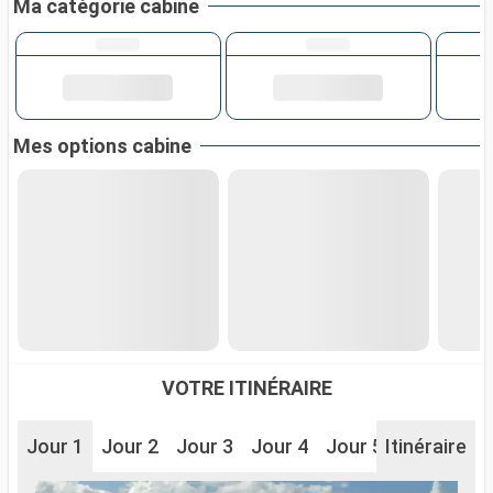
Ma catégorie cabine
Mes options cabine
VOTRE ITINÉRAIRE
Jour 1
Jour 2
Jour 3
Jour 4
Jour 5
Itinéraire
Jour 6
J