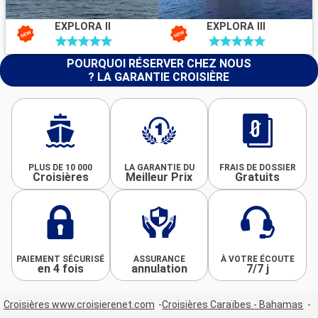
EXPLORA II
EXPLORA III
POURQUOI RÉSERVER CHEZ NOUS
? LA GARANTIE CROISIÈRE
PLUS DE 10 000
LA GARANTIE DU
FRAIS DE DOSSIER
Croisières
Meilleur Prix
Gratuits
PAIEMENT SÉCURISÉ
ASSURANCE
À VOTRE ÉCOUTE
en 4 fois
annulation
7/7 j
Croisières www.croisierenet.com
Croisières Caraïbes - Bahamas