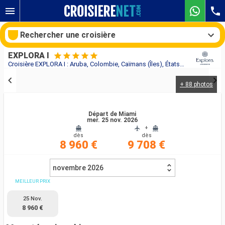
Rechercher une croisière
EXPLORA I
Croisière EXPLORA I : Aruba, Colombie, Caïmans (Îles), États-Unis, Mexique, Saint-Thomas, Belize, Honduras au départ de Miami
+ 88 photos
Nos destinations
Mois de départ
Départ de Miami
mer. 25 nov. 2026
+
dès
dès
Ports
Compagnies
8 960 €
9 708 €
Rechercher
novembre 2026
MEILLEUR PRIX
25 Nov.
8 960 €