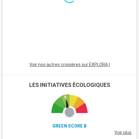
bateau, sont un paradis avec leurs plages de sable blanc. Pour
les plongeurs, les récifs coralliens de Key Largo offrent une
expérience sous-marine inoubliable. Ces destinations autour
de Miami révèlent la beauté naturelle et la diversité culturelle
de la région.
Voir nos autres croisières sur EXPLORA I
LES INITIATIVES ÉCOLOGIQUES
GREEN SCORE B
Voir plus