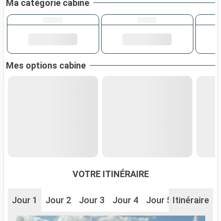
Ma catégorie cabine
Mes options cabine
VOTRE ITINÉRAIRE
Jour 1
Jour 2
Jour 3
Jour 4
Jour 5
Itinéraire
Jour 6
J