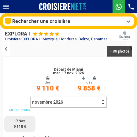
Rechercher une croisière
EXPLORA I
Croisière EXPLORA I : Mexique, Honduras, Belize, Bahamas, Aruba, Colombie, Caïmans (Îles), États-Unis au départ de Miami
+ 88 photos
Nos destinations
Mois de départ
Départ de Miami
mar. 17 nov. 2026
+
dès
dès
Ports
Compagnies
9 110 €
9 858 €
Rechercher
novembre 2026
MEILLEUR PRIX
17 Nov.
9 110 €