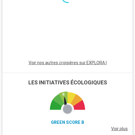
bateau, sont un paradis avec leurs plages de sable blanc. Pour
les plongeurs, les récifs coralliens de Key Largo offrent une
expérience sous-marine inoubliable. Ces destinations autour
de Miami révèlent la beauté naturelle et la diversité culturelle
de la région.
Voir nos autres croisières sur EXPLORA I
LES INITIATIVES ÉCOLOGIQUES
GREEN SCORE B
Voir plus