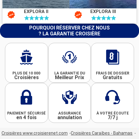
EXPLORA II
EXPLORA III
POURQUOI RÉSERVER CHEZ NOUS
? LA GARANTIE CROISIÈRE
PLUS DE 10 000
LA GARANTIE DU
FRAIS DE DOSSIER
Croisières
Meilleur Prix
Gratuits
PAIEMENT SÉCURISÉ
ASSURANCE
À VOTRE ÉCOUTE
en 4 fois
annulation
7/7 j
Croisières www.croisierenet.com
Croisières Caraïbes - Bahamas