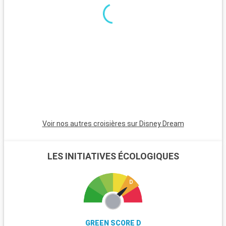
excursions. Le parc national de New Forest, proche de la ville,
est un havre pour les randonneurs et les amoureux de la
nature, avec ses landes et ses poneys sauvages. Winchester,
célèbre pour sa cathédrale, est une destination riche en
histoire. L'île de Wight, accessible en ferry, est parfaite pour
les amateurs de voile et offre de magnifiques plages. Les
passionnés d'histoire peuvent également visiter Stonehenge,
à moins d'une heure de route.
Voir nos autres croisières sur Disney Dream
LES INITIATIVES ÉCOLOGIQUES
GREEN SCORE D