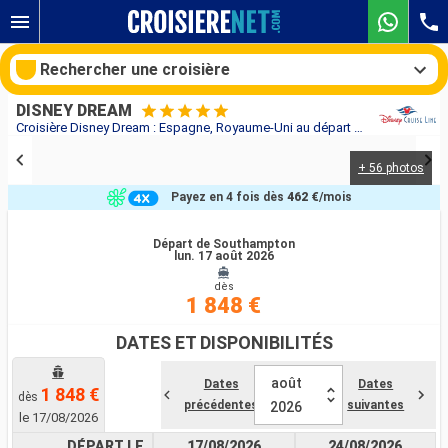
Rechercher une croisière
DISNEY DREAM
Croisière Disney Dream : Espagne, Royaume-Uni au départ de Southampton
+ 56 photos
Nos destinations
Payez en 4 fois dès
462 €
/mois
Mois de départ
Départ de Southampton
lun. 17 août 2026
Ports
Compagnies
dès
1 848 €
Rechercher
DATES ET DISPONIBILITÉS
août
Dates
Dates
1 848 €
dès
précédentes
suivantes
2026
le 17/08/2026
DÉPART LE
17/08/2026
24/08/2026