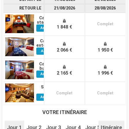
RETOUR LE
21/08/2026
28/08/2026
Cabine
Voir
standard
Complet
1 848 €
Autres
Cabines
Cabine
Voir
extérieure
2 066 €
1 950 €
Autres
Cabines
Cabine
Voir
balcon
2 165 €
1 996 €
Autres
Cabines
Suite
Voir
Complet
Complet
Autres
Cabines
VOTRE ITINÉRAIRE
Jour 1
Jour 2
Jour 3
Jour 4
Jour 5
Itinéraire