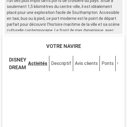
l'un des plus importants ports de croisière du pays. Situé à
seulement 1,5 kilomètres du centre-ville, il est idéalement
placé pour une exploration facile de Southampton. Accessible
en taxi, bus ou à pied, ce port moderne est le point de départ
parfait pour découvrir l'histoire maritime de la ville et sa scène
culturelle contemporaine. Le front de mer dynamique, avec
ses nombreux restaurants et magasins, attire de nombreux
visiteurs.
VOTRE NAVIRE
Que visiter à Southampton ?
DISNEY
Southampton, ville portuaire chargée d'histoire, est riche en
Activités
Descriptif
Avis clients
Ponts
Cabi
sites d'intérêt. Le musée SeaCity narre l'histoire du Titanic,
DREAM
étroitement liée à la ville. Les murs médiévaux et la Bargate,
une porte historique, témoignent du passé médiéval de
Southampton. La City Art Gallery expose des œuvres d'art
moderne et historique. Les espaces verts comme
Southampton Common offrent un cadre naturel pour se
détendre. Le quartier culturel, avec ses théâtres et galeries,
est un incontournable pour les amateurs d'art et de culture.
Que visiter dans les environs ?
Les environs de Southampton proposent de nombreuses