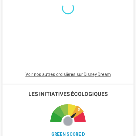
minutes, est incontournable avec son atmosphère animée,
ses plages et son quartier Art Déco. Pour une ambiance plus
calme, Pompano Beach et Hollywood Beach sont des choix
charmants avec leurs plages tranquilles et leur atmosphère
apaisante.
Voir nos autres croisières sur Disney Dream
LES INITIATIVES ÉCOLOGIQUES
GREEN SCORE D