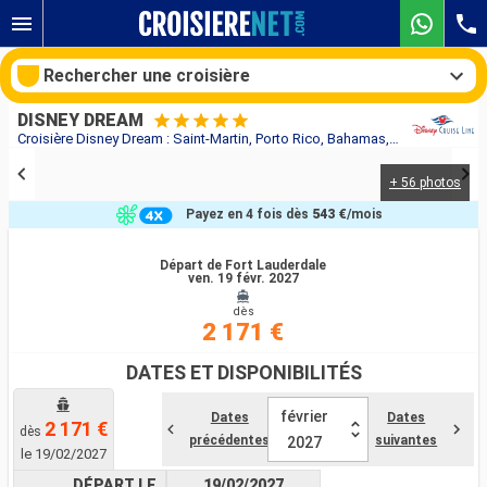
Rechercher une croisière
DISNEY DREAM
Croisière Disney Dream : Saint-Martin, Porto Rico, Bahamas, États-Unis au départ de Fort Lauderdale
+ 56 photos
Nos destinations
Payez en 4 fois dès
543 €
/mois
Mois de départ
Départ de Fort Lauderdale
ven. 19 févr. 2027
Ports
Compagnies
dès
2 171 €
Rechercher
DATES ET DISPONIBILITÉS
février
Dates
Dates
2 171 €
dès
précédentes
suivantes
2027
le 19/02/2027
DÉPART LE
19/02/2027