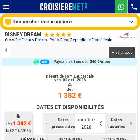
Rechercher une croisière
DISNEY DREAM
Croisière Disney Dream : Porto Rico, République Dominicaine, Bahamas, États-Unis au départ de Fort Lauderdale
+ 56 photos
Nos destinations
Payez en 4 fois dès
346 €
/mois
Mois de départ
Départ de Fort Lauderdale
ven. 02 oct. 2026
Ports
Compagnies
dès
1 382 €
Rechercher
DATES ET DISPONIBILITÉS
octobre
Dates
Dates
1 382 €
dès
précédentes
suivantes
2026
le 02/10/2026
DÉPART LE
02/10/2026
13/11/2026