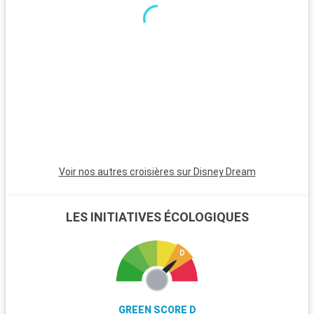
minutes, est incontournable avec son atmosphère animée,
ses plages et son quartier Art Déco. Pour une ambiance plus
calme, Pompano Beach et Hollywood Beach sont des choix
charmants avec leurs plages tranquilles et leur atmosphère
apaisante.
Voir nos autres croisières sur Disney Dream
LES INITIATIVES ÉCOLOGIQUES
GREEN SCORE D