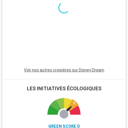
minutes, est incontournable avec son atmosphère animée,
ses plages et son quartier Art Déco. Pour une ambiance plus
calme, Pompano Beach et Hollywood Beach sont des choix
charmants avec leurs plages tranquilles et leur atmosphère
apaisante.
Voir nos autres croisières sur Disney Dream
LES INITIATIVES ÉCOLOGIQUES
GREEN SCORE D