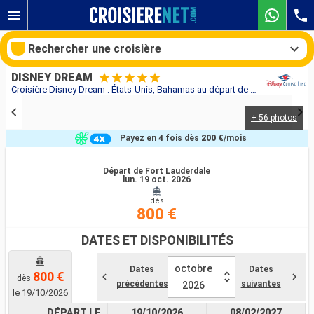
Rechercher une croisière
DISNEY DREAM
Croisière Disney Dream : États-Unis, Bahamas au départ de Fort Lauderdale
+ 56 photos
Nos destinations
Payez en 4 fois dès
200 €
/mois
Mois de départ
Départ de Fort Lauderdale
lun. 19 oct. 2026
Ports
Compagnies
dès
800 €
Rechercher
DATES ET DISPONIBILITÉS
octobre
Dates
Dates
800 €
dès
précédentes
suivantes
2026
le 19/10/2026
DÉPART LE
19/10/2026
08/02/2027