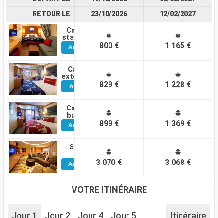
RETOUR LE
23/10/2026
12/02/2027
Cabine
Voir
standard
800 €
1 165 €
Autres
Cabines
Cabine
Voir
extérieure
829 €
1 228 €
Autres
Cabines
Cabine
Voir
balcon
899 €
1 369 €
Autres
Cabines
Suite
Voir
3 070 €
3 068 €
Autres
Cabines
VOTRE ITINÉRAIRE
Jour 1
Jour 2
Jour 4
Jour 5
Itinéraire