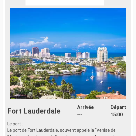
Arrivée
Départ
Fort Lauderdale
---
15:00
Le port :
P
Le port de Fort Lauderdale, souvent appelé la "Venise de
c