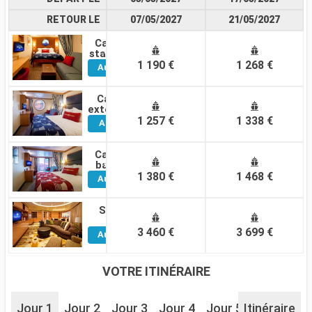
RETOUR LE
07/05/2027
21/05/2027
Cabine
Voir
standard
1 190 €
1 268 €
Autres
Cabines
Cabine
Voir
extérieure
1 257 €
1 338 €
Autres
Cabines
Cabine
Voir
balcon
1 380 €
1 468 €
Autres
Cabines
Suite
Voir
3 460 €
3 699 €
Autres
Cabines
VOTRE ITINÉRAIRE
Jour 1
Jour 2
Jour 3
Jour 4
Jour 5
Itinéraire