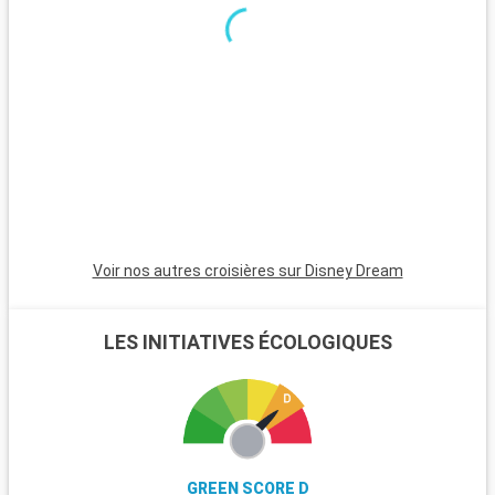
des moments inoubliables pour tous les âges. Orlando offre
aussi une grande variété d'activités, allant de spectacles en
direct et centres commerciaux à des terrains de golf et une
gastronomie variée. Pour une journée plus tranquille, les
jardins botaniques et musées d'Orlando sont des alternatives
enrichissantes aux parcs à thème.
Voir nos autres croisières sur Disney Dream
LES INITIATIVES ÉCOLOGIQUES
GREEN SCORE D