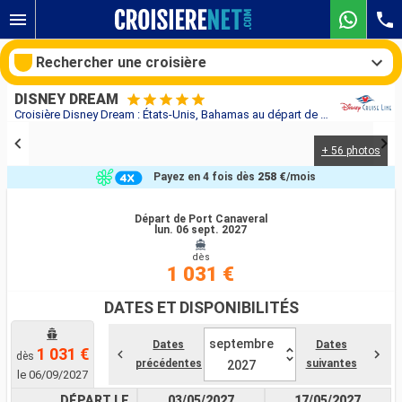
Rechercher une croisière
DISNEY DREAM
Croisière Disney Dream : États-Unis, Bahamas au départ de Port Canaveral
+ 56 photos
Nos destinations
Payez en 4 fois dès
258 €
/mois
Mois de départ
Départ de Port Canaveral
lun. 06 sept. 2027
Ports
Compagnies
dès
1 031 €
Rechercher
DATES ET DISPONIBILITÉS
septembre
Dates
Dates
1 031 €
dès
précédentes
suivantes
2027
le 06/09/2027
DÉPART LE
03/05/2027
17/05/2027