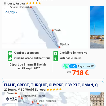
8 jours, Aroya
Confort premium
Croisière immersive
Cuisine arabe authentique
Wifi basic inclus
Départ de Sharm El Sheikh
Payez en 4X
mar. 29 sept. 2026
718 €
dès
ITALIE, GRÈCE, TURQUIE, CHYPRE, EGYPTE, OMAN, QATAR
20 jours, MSC World Europa