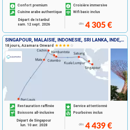
Confort premium
Croisière immersive
Cuisine arabe authentique
Wifi basic inclus
Départ de Istanbul
4 305 €
dès
sam. 12 sept. 2026
SINGAPOUR, MALAISIE, INDONÉSIE, SRI LANKA, INDE, MALDIVES, MAURICE
18 jours, Azamara Onward
Restauration raffinée
Service attentionné
Boissons all-inclusive
Pourboires inclus
Départ de Singapour
4 439 €
dès
lun. 10 avr. 2028