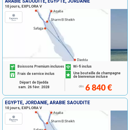
ARABIE SAOUDITE, EGYPTE, JORDANIE
10 jours, EXPLORA V
Boissons Premium incluses
Wi-fi inclus
Une bouteille de champagne
Frais de service inclus
de bienvenue incluse
Départ de Djedda
6 840 €
dès
sam. 26 févr. 2028
EGYPTE, JORDANIE, ARABIE SAOUDITE
10 jours, EXPLORA V