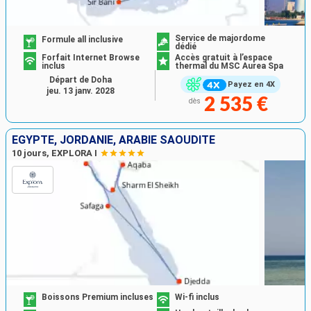
Service de majordome
Formule all inclusive
dédié
Forfait Internet Browse
Accès gratuit à l’espace
inclus
thermal du MSC Aurea Spa
Départ de Doha
Payez en 4X
jeu. 13 janv. 2028
2 535 €
dès
EGYPTE, JORDANIE, ARABIE SAOUDITE
10 jours, EXPLORA I
Boissons Premium incluses
Wi-fi inclus