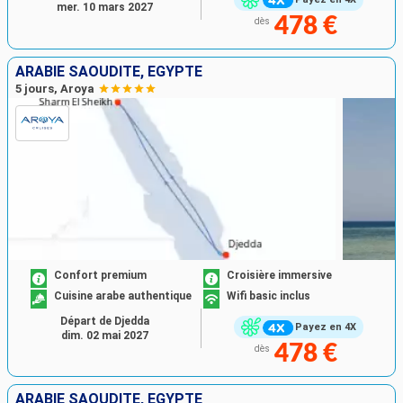
mer. 10 mars 2027
478 €
dès
ARABIE SAOUDITE, EGYPTE
5 jours, Aroya
Confort premium
Croisière immersive
Cuisine arabe authentique
Wifi basic inclus
Départ de Djedda
Payez en 4X
dim. 02 mai 2027
478 €
dès
ARABIE SAOUDITE, EGYPTE