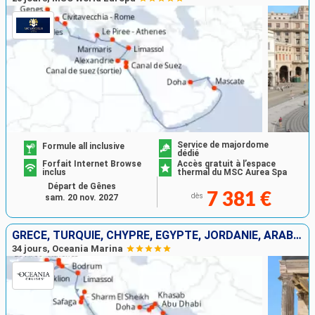
Service de majordome
Formule all inclusive
dédié
Forfait Internet Browse
Accès gratuit à l’espace
inclus
thermal du MSC Aurea Spa
Départ de Gênes
7 381 €
dès
sam. 20 nov. 2027
GRÈCE, TURQUIE, CHYPRE, EGYPTE, JORDANIE, ARABIE SAOUDITE, OMAN, EMIRATS ARABES UNIS, QATAR, MALDIVES, INDE
34 jours, Oceania Marina