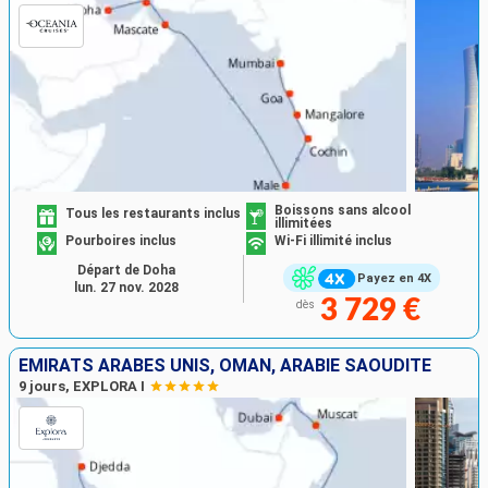
Boissons sans alcool
Tous les restaurants inclus
illimitées
Pourboires inclus
Wi-Fi illimité inclus
Départ de Doha
Payez en 4X
lun. 27 nov. 2028
3 729 €
dès
EMIRATS ARABES UNIS, OMAN, ARABIE SAOUDITE
9 jours, EXPLORA I