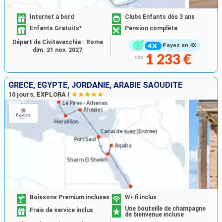
Internet à bord
Clubs Enfants dès 3 ans
Enfants Gratuits*
Pension complète
Départ de Civitavecchia - Rome
Payez en 4X
dim. 21 nov. 2027
1 233 €
dès
GRÈCE, EGYPTE, JORDANIE, ARABIE SAOUDITE
10 jours, EXPLORA I
Boissons Premium incluses
Wi-fi inclus
Une bouteille de champagne
Frais de service inclus
de bienvenue incluse