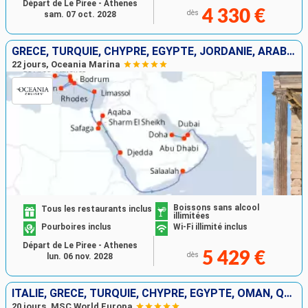
Départ de Le Piree - Athenes
4 330 €
dès
sam. 07 oct. 2028
GRÈCE, TURQUIE, CHYPRE, EGYPTE, JORDANIE, ARABIE SAOUDITE, OMAN, EMIRATS ARABES UNIS, QATAR
22 jours, Oceania Marina
Boissons sans alcool
Tous les restaurants inclus
illimitées
Pourboires inclus
Wi-Fi illimité inclus
Départ de Le Piree - Athenes
5 429 €
dès
lun. 06 nov. 2028
ITALIE, GRÈCE, TURQUIE, CHYPRE, EGYPTE, OMAN, QATAR
20 jours, MSC World Europa