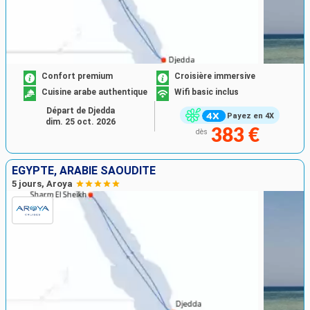
Confort premium
Croisière immersive
Cuisine arabe authentique
Wifi basic inclus
Départ de Djedda
Payez en 4X
dim. 25 oct. 2026
383 €
dès
EGYPTE, ARABIE SAOUDITE
5 jours, Aroya