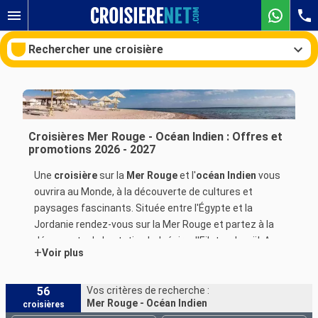
Rechercher une croisière
Nos destinations
Croisières Mer Rouge - Océan Indien : Offres et
promotions 2026 - 2027
Mois de départ
Une
croisière
sur la
Mer Rouge
et l'
océan Indien
vous
ouvrira au Monde, à la découverte de cultures et
Ports
Compagnies
paysages fascinants. Située entre l'Égypte et la
Jordanie rendez-vous sur la Mer Rouge et partez à la
Rechercher
découverte de la station balnéaire d'Eilat en Israël. Au-
+
Voir plus
delà de la richesse de sa faune marine, Eilat vous
offrira des paysages arides dans le désert de Néguev.
Au coeur de cette région, vous pourrez également
56
Vos critères de recherche :
Mer Rouge - Océan Indien
croisières
découvrir la ville d'Aqaba en Jordanie, qui occupe une