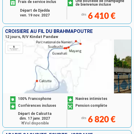
Une bouteille de champagne
Frais de service inclus
de bienvenue incluse
Départ de Djedda
6 410 €
dès
ven. 19 nov. 2027
CROISIÈRE AU FIL DU BRAHMAPOUTRE
12 jours, R/V Kindat Pandaw
100% Francophone
Navires intimistes
Conférences incluses
Pension complète
Départ de Calcutta
6 820 €
dim. 17 janv. 2027
dès
Vol disponible