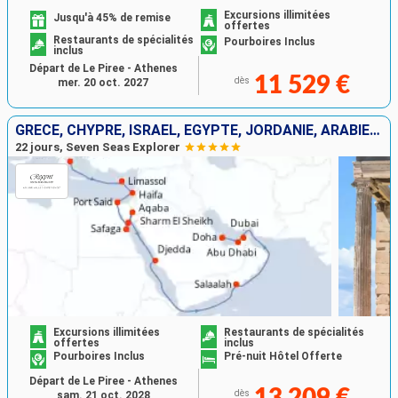
Excursions illimitées
Jusqu'à 45% de remise
offertes
Restaurants de spécialités
Pourboires Inclus
inclus
Départ de Le Piree - Athenes
11 529 €
dès
mer. 20 oct. 2027
GRÈCE, CHYPRE, ISRAËL, EGYPTE, JORDANIE, ARABIE SAOUDITE, OMAN, EMIRATS ARABES UNIS, QATAR
22 jours, Seven Seas Explorer
Excursions illimitées
Restaurants de spécialités
offertes
inclus
Pourboires Inclus
Pré-nuit Hôtel Offerte
Départ de Le Piree - Athenes
13 209 €
dès
sam. 21 oct. 2028