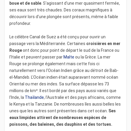
boue et de sable
. S'agissant d'une mer quasiment fermée,
ses eaux sont très chaudes. Des coraux magnifiques à
découvrir lors d'une plongée sont présents, même à faible
profondeur.
Le célèbre Canal de Suez a été conçu pour ouvrir un
passage vers la Méditerranée. Certaines
croisières en
mer
Rouge
ont donc pour point de départ le sud de la France ou
l'Italie et peuvent passer par
Malte
ou la Grèce. La mer
Rouge se prolonge également mais cette fois ci
naturellement vers l'Océan Indien grâce au détroit de Bab-
el-Mandeb. L'Océan indien était auparavant nommé océan
Oriental ou mer des indes. Sa surface dépasse les 73
millions de km². Il est bordé par des pays aussi variés que
l'Inde, la
Thaïlande
, l'Australie et des pays africains, comme
le Kenya et la Tanzanie. De nombreuses îles aussi belles les
unes que les autres sont présentes dans cet océan.
Ses
eaux limpides attirent de nombreuses espèces de
poissons, des baleines, des dauphins et des tortues.