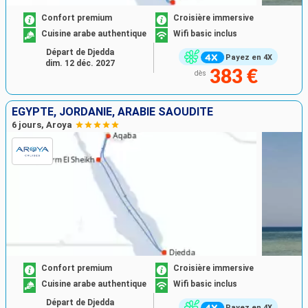
Confort premium
Croisière immersive
Cuisine arabe authentique
Wifi basic inclus
Départ de Djedda
Payez en 4X
dim. 12 déc. 2027
383 €
dès
EGYPTE, JORDANIE, ARABIE SAOUDITE
6 jours, Aroya
Confort premium
Croisière immersive
Cuisine arabe authentique
Wifi basic inclus
Départ de Djedda
Payez en 4X