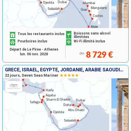
Boissons sans alcool
Tous les restaurants inclus
illimitées
Pourboires inclus
Wi-Fi illimité inclus
Départ de Le Piree - Athenes
8 729 €
dès
lun. 06 nov. 2028
GRÈCE, ISRAËL, EGYPTE, JORDANIE, ARABIE SAOUDITE, OMAN, EMIRATS ARABES UNIS, QATAR
22 jours, Seven Seas Mariner