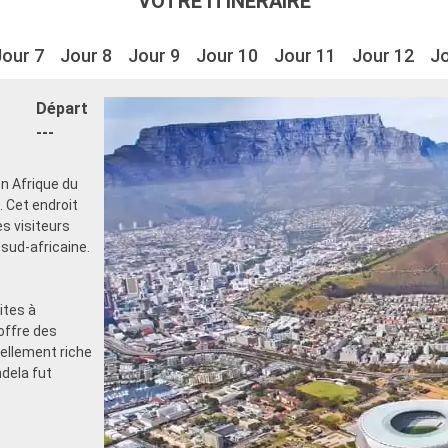
VOTRE ITINÉRAIRE
Jour 7
Jour 8
Jour 9
Jour 10
Jour 11
Jour 12
Jo
Départ
---
en Afrique du
 Cet endroit
s visiteurs
sud-africaine.
ites à
offre des
rellement riche
dela fut