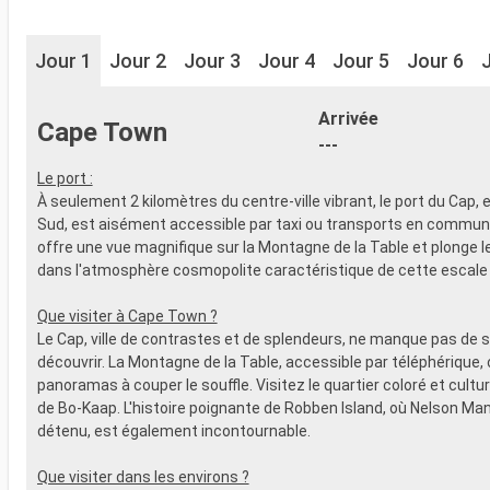
Jour 1
Jour 2
Jour 3
Jour 4
Jour 5
Jour 6
Arrivée
Cape Town
---
Le port :
À seulement 2 kilomètres du centre-ville vibrant, le port du Cap, 
Sud, est aisément accessible par taxi ou transports en commun.
offre une vue magnifique sur la Montagne de la Table et plonge le
dans l'atmosphère cosmopolite caractéristique de cette escale 
Que visiter à Cape Town ?
Le Cap, ville de contrastes et de splendeurs, ne manque pas de s
découvrir. La Montagne de la Table, accessible par téléphérique, 
panoramas à couper le souffle. Visitez le quartier coloré et cultu
de Bo-Kaap. L'histoire poignante de Robben Island, où Nelson Man
détenu, est également incontournable.
Que visiter dans les environs ?