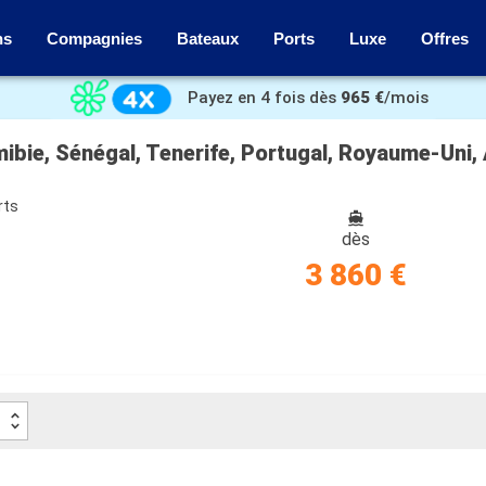
ns
Compagnies
Bateaux
Ports
Luxe
Offres
Payez en 4 fois dès
965 €
/mois
amibie, Sénégal, Tenerife, Portugal, Royaume-Un
rts
dès
3 860 €