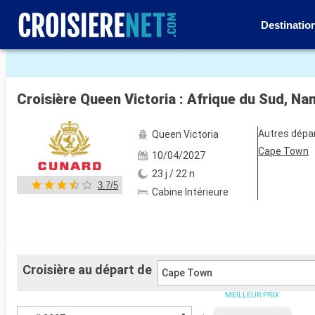
Destinatio
Voir les 113 autres photos
Croisière Queen Victoria : Afrique du Sud, N
Autres dépa
Queen Victoria
Cape Town
10/04/2027
23 j / 22 n
3.7/5
Cabine Intérieure
Croisière au départ de
Cape Town
MEILLEUR PRIX