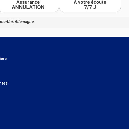
Assurance
À votre écoute
ANNULATION
7/7 J
aume-Uni, Allemagne
iere
ntes