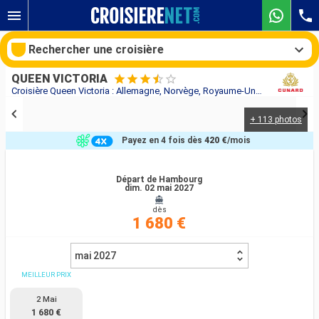
Rechercher une croisière
QUEEN VICTORIA
Croisière Queen Victoria : Allemagne, Norvège, Royaume-Uni au départ de Hambourg
+ 113 photos
Nos destinations
Payez en 4 fois dès
420 €
/mois
Mois de départ
Départ de Hambourg
dim. 02 mai 2027
Ports
Compagnies
dès
1 680 €
Rechercher
mai 2027
MEILLEUR PRIX
2 Mai
1 680 €