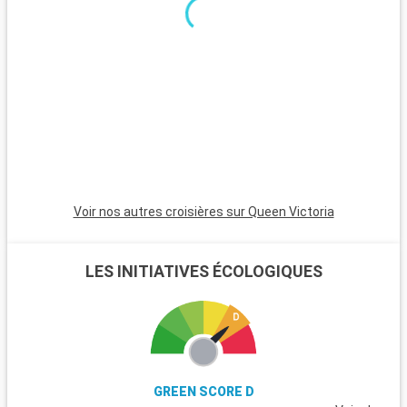
journée en famille, le Heide Park Resort, l'un des plus grands
parcs d'attractions d'Allemagne, est situé à une heure de
route et promet amusement et sensations fortes.
Voir nos autres croisières sur Queen Victoria
LES INITIATIVES ÉCOLOGIQUES
GREEN SCORE D