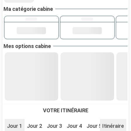
Ma catégorie cabine
Mes options cabine
VOTRE ITINÉRAIRE
Jour 1
Jour 2
Jour 3
Jour 4
Jour 5
Itinéraire
Jour 6
J