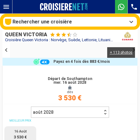
Rechercher une croisière
QUEEN VICTORIA
Croisière Queen Victoria : Norvège, Suède, Lettonie, Lituanie, Pologne, Danemark, Royaume-Uni au départ de Southampton
+ 113 photos
Nos destinations
Payez en 4 fois dès
883 €
/mois
Mois de départ
Départ de Southampton
mer. 16 août 2028
Ports
Compagnies
dès
3 530 €
Rechercher
août 2028
MEILLEUR PRIX
16 Août
3 530 €