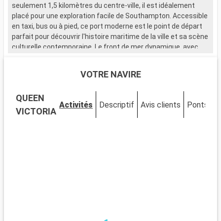
seulement 1,5 kilomètres du centre-ville, il est idéalement
placé pour une exploration facile de Southampton. Accessible
en taxi, bus ou à pied, ce port moderne est le point de départ
parfait pour découvrir l'histoire maritime de la ville et sa scène
culturelle contemporaine. Le front de mer dynamique, avec
ses nombreux restaurants et magasins, attire de nombreux
visiteurs.
VOTRE NAVIRE
Que visiter à Southampton ?
QUEEN
Southampton, ville portuaire chargée d'histoire, est riche en
Activités
Descriptif
Avis clients
Ponts
C
sites d'intérêt. Le musée SeaCity narre l'histoire du Titanic,
VICTORIA
étroitement liée à la ville. Les murs médiévaux et la Bargate,
une porte historique, témoignent du passé médiéval de
Southampton. La City Art Gallery expose des œuvres d'art
moderne et historique. Les espaces verts comme
Southampton Common offrent un cadre naturel pour se
détendre. Le quartier culturel, avec ses théâtres et galeries,
est un incontournable pour les amateurs d'art et de culture.
Que visiter dans les environs ?
Les environs de Southampton proposent de nombreuses