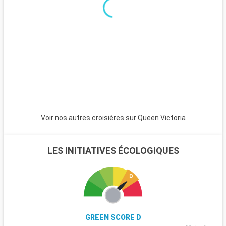
excursions. Le parc national de New Forest, proche de la ville,
est un havre pour les randonneurs et les amoureux de la
nature, avec ses landes et ses poneys sauvages. Winchester,
célèbre pour sa cathédrale, est une destination riche en
histoire. L'île de Wight, accessible en ferry, est parfaite pour
les amateurs de voile et offre de magnifiques plages. Les
passionnés d'histoire peuvent également visiter Stonehenge,
à moins d'une heure de route.
Voir nos autres croisières sur Queen Victoria
LES INITIATIVES ÉCOLOGIQUES
GREEN SCORE D