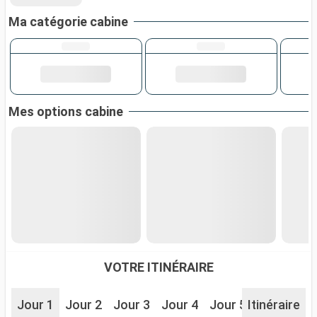
Ma catégorie cabine
Mes options cabine
VOTRE ITINÉRAIRE
Jour 1
Jour 2
Jour 3
Jour 4
Jour 5
Itinéraire
Jour 6
J