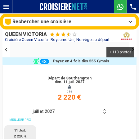
Rechercher une croisière
QUEEN VICTORIA
Croisière Queen Victoria : Royaume-Uni, Norvège au départ de Southampton
+ 113 photos
Nos destinations
Payez en 4 fois dès
555 €
/mois
Mois de départ
Départ de Southampton
dim. 11 juil. 2027
Ports
Compagnies
dès
2 220 €
Rechercher
juillet 2027
MEILLEUR PRIX
11 Juil.
2 220 €