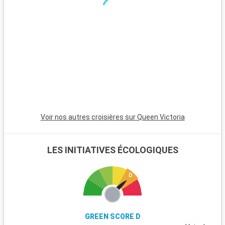
excursions. Le parc national de New Forest, proche de la ville,
est un havre pour les randonneurs et les amoureux de la
nature, avec ses landes et ses poneys sauvages. Winchester,
célèbre pour sa cathédrale, est une destination riche en
histoire. L'île de Wight, accessible en ferry, est parfaite pour
les amateurs de voile et offre de magnifiques plages. Les
passionnés d'histoire peuvent également visiter Stonehenge,
à moins d'une heure de route.
Voir nos autres croisières sur Queen Victoria
LES INITIATIVES ÉCOLOGIQUES
GREEN SCORE D