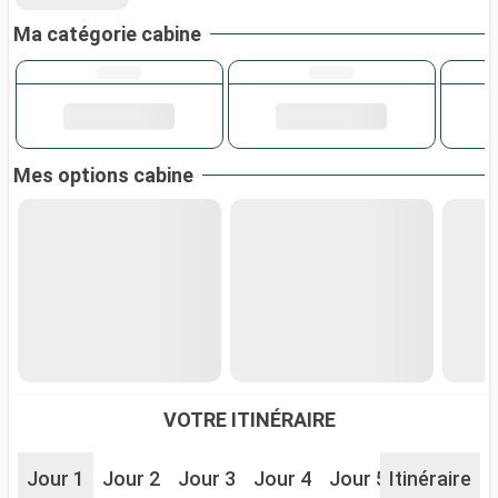
Ma catégorie cabine
Mes options cabine
VOTRE ITINÉRAIRE
Jour 1
Jour 2
Jour 3
Jour 4
Jour 5
Itinéraire
Jour 6
J