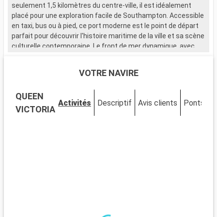
seulement 1,5 kilomètres du centre-ville, il est idéalement
placé pour une exploration facile de Southampton. Accessible
en taxi, bus ou à pied, ce port moderne est le point de départ
parfait pour découvrir l'histoire maritime de la ville et sa scène
culturelle contemporaine. Le front de mer dynamique, avec
ses nombreux restaurants et magasins, attire de nombreux
visiteurs.
VOTRE NAVIRE
Que visiter à Southampton ?
QUEEN
Southampton, ville portuaire chargée d'histoire, est riche en
Activités
Descriptif
Avis clients
Ponts
C
sites d'intérêt. Le musée SeaCity narre l'histoire du Titanic,
VICTORIA
étroitement liée à la ville. Les murs médiévaux et la Bargate,
une porte historique, témoignent du passé médiéval de
Southampton. La City Art Gallery expose des œuvres d'art
moderne et historique. Les espaces verts comme
Southampton Common offrent un cadre naturel pour se
détendre. Le quartier culturel, avec ses théâtres et galeries,
est un incontournable pour les amateurs d'art et de culture.
Que visiter dans les environs ?
Les environs de Southampton proposent de nombreuses