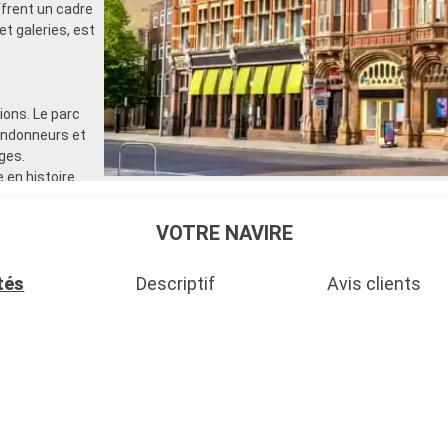
rent un cadre
et galeries, est
ons. Le parc
randonneurs et
ges.
 en histoire.
de voile et
 également
VOTRE NAVIRE
tés
Descriptif
Avis clients