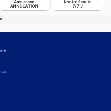
Assurance
À votre écoute
ANNULATION
7/7 J
ne
iere
ntes