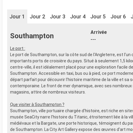
Jour 1
Jour 2
Jour 3
Jour 4
Jour 5
Jour 6
Arrivée
Southampton
---
Le port :
Le port de Southampton, sur la côte sud de l'Angleterre, est l'un 
importants ports de croisière du pays. Situé à seulement 1,5 kil
centre-ville, il est idéalement placé pour une exploration facile d
Southampton. Accessible en taxi, bus ou à pied, ce port moderne 
départ parfait pour découvrir l'histoire maritime de la ville et sa 
contemporaine. Le front de mer dynamique, avec ses nombreux 
magasins, attire de nombreux visiteurs.
Que visiter à Southampton ?
Southampton, ville portuaire chargée d'histoire, est riche en sites
musée SeaCity narre l'histoire du Titanic, étroitement liée à la vi
médiévaux et la Bargate, une porte historique, témoignent du p
de Southampton. La City Art Gallery expose des œuvres d'art mo