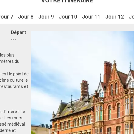
VOTRE ITINÉRAIRE
Jour 7
Jour 8
Jour 9
Jour 10
Jour 11
Jour 12
Jo
Départ
---
des plus
omètres du
e
est le point de
scène culturelle
restaurants et
 d'intérêt. Le
lle. Les murs
assé médiéval
derne et