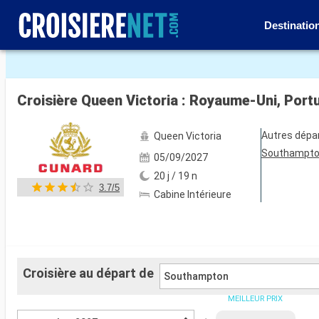
Destinatio
Voir les 113 autres photos
Croisière Queen Victoria : Royaume-Uni, Portu
Autres dépa
Queen Victoria
Southampt
05/09/2027
20 j / 19 n
3.7/5
Cabine Intérieure
Croisière au départ de
Southampton
MEILLEUR PRIX