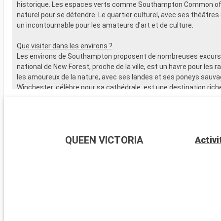
historique. Les espaces verts comme Southampton Common off
naturel pour se détendre. Le quartier culturel, avec ses théâtres 
un incontournable pour les amateurs d'art et de culture.
Que visiter dans les environs ?
Les environs de Southampton proposent de nombreuses excursi
national de New Forest, proche de la ville, est un havre pour les 
les amoureux de la nature, avec ses landes et ses poneys sauva
Winchester, célèbre pour sa cathédrale, est une destination riche
L'île de Wight, accessible en ferry, est parfaite pour les amateurs 
offre de magnifiques plages. Les passionnés d'histoire peuvent
visiter Stonehenge, à moins d'une heure de route.
QUEEN VICTORIA
Activi