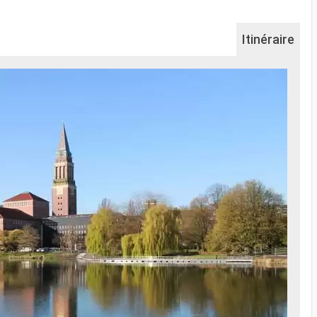
Itinéraire
Na