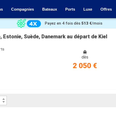
ns
Compagnies
Bateaux
Ports
Luxe
Offres
Payez en 4 fois dès
513 €
/mois
e, Estonie, Suède, Danemark au départ de Kiel
rts
dès
2 050 €