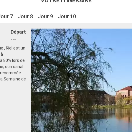
VOTRE ITINÉRAIRE
Jour 7
Jour 8
Jour 9
Jour 10
Départ
---
 , Kiel est un
 à
 à 80% lors de
ue, son canal
té renommée
 la Semaine de