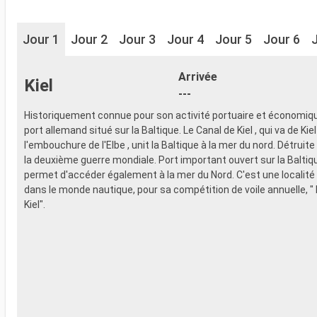
Jour 1
Jour 2
Jour 3
Jour 4
Jour 5
Jour 6
Arrivée
Kiel
---
Historiquement connue pour son activité portuaire et économique
port allemand situé sur la Baltique. Le Canal de Kiel , qui va de Kiel
l'embouchure de l'Elbe , unit la Baltique à la mer du nord. Détruite
la deuxième guerre mondiale. Port important ouvert sur la Baltiq
permet d'accéder également à la mer du Nord. C'est une locali
dans le monde nautique, pour sa compétition de voile annuelle, "
Kiel".