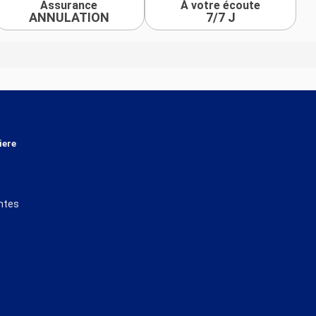
Assurance
À votre écoute
ANNULATION
7/7 J
iere
ntes