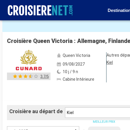
Destinatio
Voir les 113 autres photos
Croisière Queen Victoria : Allemagne, Finland
Autres dépa
Queen Victoria
Kiel
09/08/2027
10 j / 9 n
3.7/5
Cabine Intérieure
Croisière au départ de
Kiel
MEILLEUR PRIX