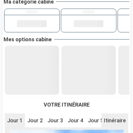
Ma catégorie cabine
Mes options cabine
VOTRE ITINÉRAIRE
Jour 1
Jour 2
Jour 3
Jour 4
Jour 5
Itinéraire
Jour 6
J