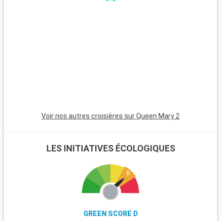
est un havre pour les randonneurs et les amoureux de la
nature, avec ses landes et ses poneys sauvages. Winchester,
célèbre pour sa cathédrale, est une destination riche en
histoire. L'île de Wight, accessible en ferry, est parfaite pour
les amateurs de voile et offre de magnifiques plages. Les
passionnés d'histoire peuvent également visiter Stonehenge,
à moins d'une heure de route.
Voir nos autres croisières sur Queen Mary 2
LES INITIATIVES ÉCOLOGIQUES
GREEN SCORE D