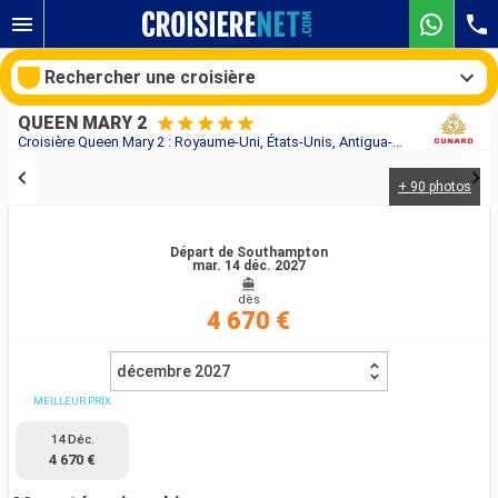
Rechercher une croisière
QUEEN MARY 2
Croisière Queen Mary 2 : Royaume-Uni, États-Unis, Antigua-et-Barbuda, Sainte-Lucie, Barbade, Dominique, Saint-Martin au départ de Southampton
+ 90 photos
Nos destinations
Mois de départ
Départ de Southampton
mar. 14 déc. 2027
dès
Ports
Compagnies
4 670 €
Rechercher
décembre 2027
MEILLEUR PRIX
14 Déc.
4 670 €