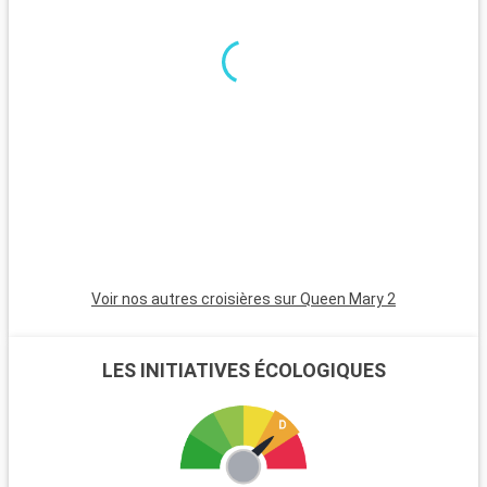
journée en famille, le Heide Park Resort, l'un des plus grands
parcs d'attractions d'Allemagne, est situé à une heure de
route et promet amusement et sensations fortes.
Voir nos autres croisières sur Queen Mary 2
LES INITIATIVES ÉCOLOGIQUES