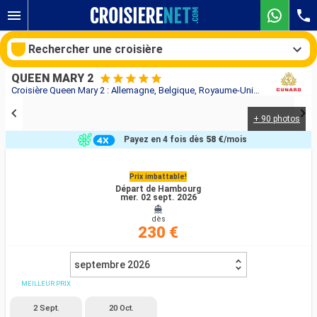
Rechercher une croisière
QUEEN MARY 2
Croisière Queen Mary 2 : Allemagne, Belgique, Royaume-Uni au départ de Hambourg
+ 90 photos
Nos destinations
Payez en 4 fois dès
58 €
/mois
Mois de départ
Prix imbattable!
Départ de Hambourg
Ports
Compagnies
mer. 02 sept. 2026
dès
Rechercher
230 €
septembre 2026
MEILLEUR PRIX
2 Sept.
20 Oct.