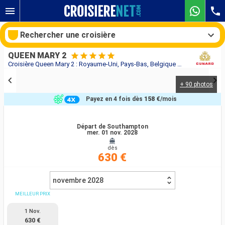
Rechercher une croisière
QUEEN MARY 2
Croisière Queen Mary 2 : Royaume-Uni, Pays-Bas, Belgique au départ de Southampton
+ 90 photos
Nos destinations
Payez en 4 fois dès
158 €
/mois
Mois de départ
Départ de Southampton
mer. 01 nov. 2028
Ports
Compagnies
dès
630 €
Rechercher
novembre 2028
MEILLEUR PRIX
1 Nov.
630 €