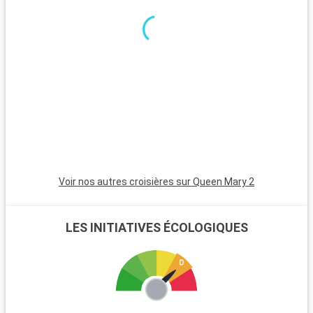
excursions. Le parc national de New Forest, proche de la ville,
est un havre pour les randonneurs et les amoureux de la
nature, avec ses landes et ses poneys sauvages. Winchester,
célèbre pour sa cathédrale, est une destination riche en
histoire. L'île de Wight, accessible en ferry, est parfaite pour
les amateurs de voile et offre de magnifiques plages. Les
passionnés d'histoire peuvent également visiter Stonehenge,
à moins d'une heure de route.
Voir nos autres croisières sur Queen Mary 2
LES INITIATIVES ÉCOLOGIQUES