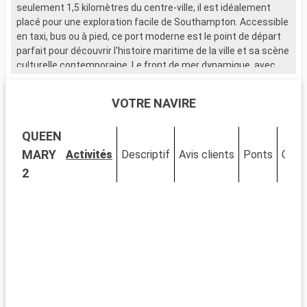
seulement 1,5 kilomètres du centre-ville, il est idéalement
placé pour une exploration facile de Southampton. Accessible
en taxi, bus ou à pied, ce port moderne est le point de départ
parfait pour découvrir l'histoire maritime de la ville et sa scène
culturelle contemporaine. Le front de mer dynamique, avec
ses nombreux restaurants et magasins, attire de nombreux
visiteurs.
VOTRE NAVIRE
Que visiter à Southampton ?
QUEEN
Southampton, ville portuaire chargée d'histoire, est riche en
sites d'intérêt. Le musée SeaCity narre l'histoire du Titanic,
MARY
Activités
Descriptif
Avis clients
Ponts
Cabi
étroitement liée à la ville. Les murs médiévaux et la Bargate,
2
une porte historique, témoignent du passé médiéval de
Southampton. La City Art Gallery expose des œuvres d'art
moderne et historique. Les espaces verts comme
Southampton Common offrent un cadre naturel pour se
détendre. Le quartier culturel, avec ses théâtres et galeries,
est un incontournable pour les amateurs d'art et de culture.
Que visiter dans les environs ?
Les environs de Southampton proposent de nombreuses