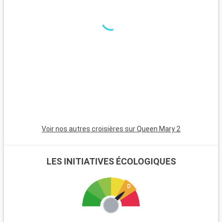
excursions. Le parc national de New Forest, proche de la ville,
est un havre pour les randonneurs et les amoureux de la
nature, avec ses landes et ses poneys sauvages. Winchester,
célèbre pour sa cathédrale, est une destination riche en
histoire. L'île de Wight, accessible en ferry, est parfaite pour
les amateurs de voile et offre de magnifiques plages. Les
passionnés d'histoire peuvent également visiter Stonehenge,
à moins d'une heure de route.
Voir nos autres croisières sur Queen Mary 2
LES INITIATIVES ÉCOLOGIQUES