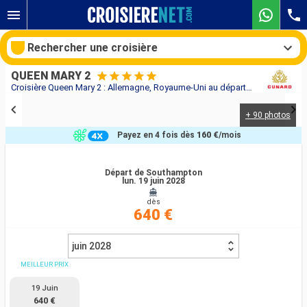
Rechercher une croisière
QUEEN MARY 2
Croisière Queen Mary 2 : Allemagne, Royaume-Uni au départ de Southampton
+ 90 photos
Nos destinations
Payez en 4 fois dès
160 €
/mois
Mois de départ
Départ de Southampton
lun. 19 juin 2028
Ports
Compagnies
dès
640 €
Rechercher
juin 2028
MEILLEUR PRIX
19 Juin
640 €