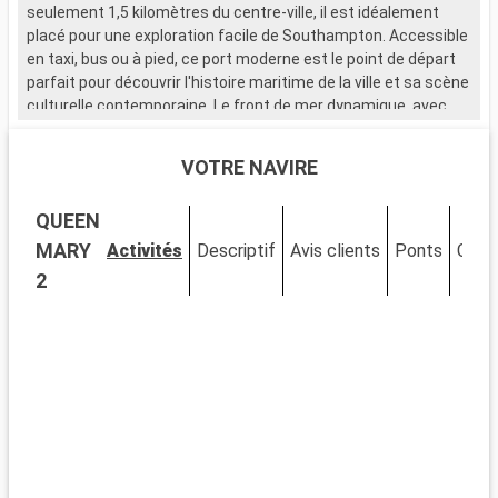
seulement 1,5 kilomètres du centre-ville, il est idéalement
placé pour une exploration facile de Southampton. Accessible
en taxi, bus ou à pied, ce port moderne est le point de départ
parfait pour découvrir l'histoire maritime de la ville et sa scène
culturelle contemporaine. Le front de mer dynamique, avec
ses nombreux restaurants et magasins, attire de nombreux
visiteurs.
VOTRE NAVIRE
Que visiter à Southampton ?
QUEEN
Southampton, ville portuaire chargée d'histoire, est riche en
sites d'intérêt. Le musée SeaCity narre l'histoire du Titanic,
MARY
Activités
Descriptif
Avis clients
Ponts
Cabi
étroitement liée à la ville. Les murs médiévaux et la Bargate,
2
une porte historique, témoignent du passé médiéval de
Southampton. La City Art Gallery expose des œuvres d'art
moderne et historique. Les espaces verts comme
Southampton Common offrent un cadre naturel pour se
détendre. Le quartier culturel, avec ses théâtres et galeries,
est un incontournable pour les amateurs d'art et de culture.
Que visiter dans les environs ?
Les environs de Southampton proposent de nombreuses