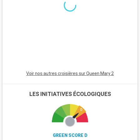
est un havre pour les randonneurs et les amoureux de la
nature, avec ses landes et ses poneys sauvages. Winchester,
célèbre pour sa cathédrale, est une destination riche en
histoire. L'île de Wight, accessible en ferry, est parfaite pour
les amateurs de voile et offre de magnifiques plages. Les
passionnés d'histoire peuvent également visiter Stonehenge,
à moins d'une heure de route.
Voir nos autres croisières sur Queen Mary 2
LES INITIATIVES ÉCOLOGIQUES
GREEN SCORE D