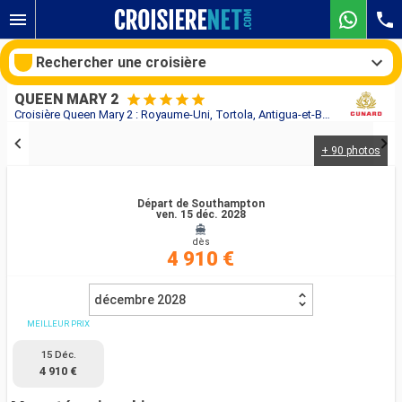
Rechercher une croisière
QUEEN MARY 2
Croisière Queen Mary 2 : Royaume-Uni, Tortola, Antigua-et-Barbuda, Sainte-Lucie, Barbade, Saint-Martin, États-Unis au départ de Southampton
+ 90 photos
Nos destinations
Mois de départ
Départ de Southampton
ven. 15 déc. 2028
dès
Ports
Compagnies
4 910 €
Rechercher
décembre 2028
MEILLEUR PRIX
15 Déc.
4 910 €