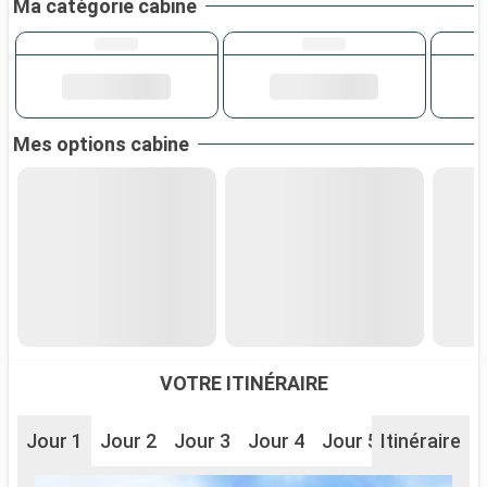
Ma catégorie cabine
Mes options cabine
VOTRE ITINÉRAIRE
Jour 1
Jour 2
Jour 3
Jour 4
Jour 5
Itinéraire
Jour 6
J