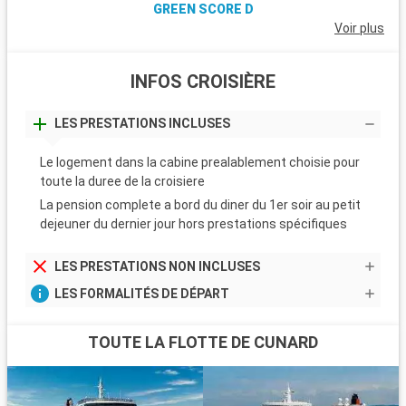
GREEN SCORE D
Une croisiere Zeebrugge est une occasion pour découvrir le
Voir plus
Seafront, un parc maritime, et s'initier à la criée et à la vie des
pêcheurs. Ceux qui le souhaitent peuvent profiter de leur
passage à Zeebrugge pour explorer Bruges.
INFOS CROISIÈRE
LES PRESTATIONS INCLUSES
Le logement dans la cabine prealablement choisie pour
toute la duree de la croisiere
La pension complete a bord du diner du 1er soir au petit
dejeuner du dernier jour hors prestations spécifiques
LES PRESTATIONS NON INCLUSES
LES FORMALITÉS DE DÉPART
TOUTE LA FLOTTE DE CUNARD