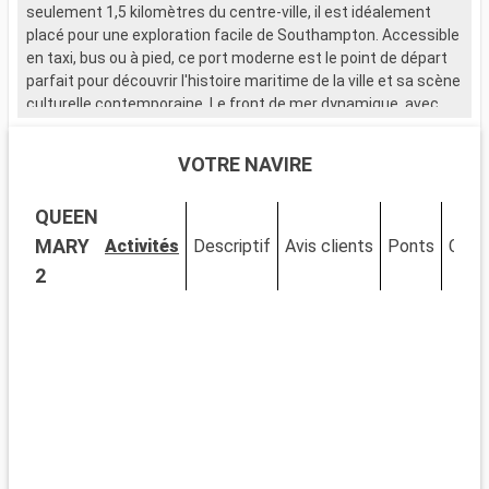
seulement 1,5 kilomètres du centre-ville, il est idéalement
v
placé pour une exploration facile de Southampton. Accessible
n
en taxi, bus ou à pied, ce port moderne est le point de départ
s
parfait pour découvrir l'histoire maritime de la ville et sa scène
d
culturelle contemporaine. Le front de mer dynamique, avec
e
ses nombreux restaurants et magasins, attire de nombreux
t
visiteurs.
p
VOTRE NAVIRE
m
Que visiter à Southampton ?
U
QUEEN
Southampton, ville portuaire chargée d'histoire, est riche en
S
sites d'intérêt. Le musée SeaCity narre l'histoire du Titanic,
p
MARY
Activités
Descriptif
Avis clients
Ponts
Cabi
étroitement liée à la ville. Les murs médiévaux et la Bargate,
p
2
une porte historique, témoignent du passé médiéval de
Southampton. La City Art Gallery expose des œuvres d'art
moderne et historique. Les espaces verts comme
Southampton Common offrent un cadre naturel pour se
<
détendre. Le quartier culturel, avec ses théâtres et galeries,
v
est un incontournable pour les amateurs d'art et de culture.
R
p
Que visiter dans les environs ?
p
Les environs de Southampton proposent de nombreuses
p