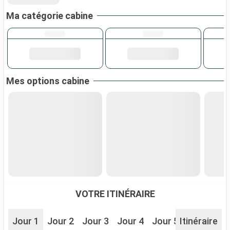
Ma catégorie cabine
Mes options cabine
VOTRE ITINÉRAIRE
Jour 1
Jour 2
Jour 3
Jour 4
Jour 5
Itinéraire
Jour 6