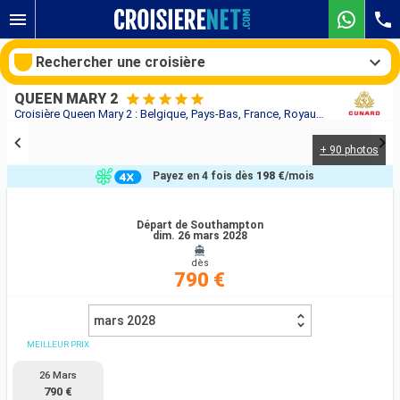
Rechercher une croisière
QUEEN MARY 2
Croisière Queen Mary 2 : Belgique, Pays-Bas, France, Royaume-Uni au départ de Southampton
+ 90 photos
Nos destinations
Payez en 4 fois dès
198 €
/mois
Mois de départ
Départ de Southampton
dim. 26 mars 2028
Ports
Compagnies
dès
790 €
Rechercher
mars 2028
MEILLEUR PRIX
26 Mars
790 €