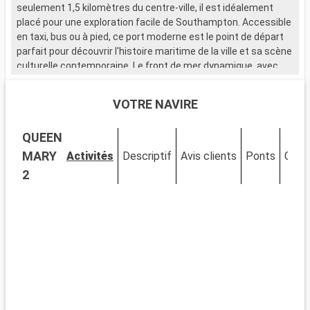
seulement 1,5 kilomètres du centre-ville, il est idéalement
placé pour une exploration facile de Southampton. Accessible
en taxi, bus ou à pied, ce port moderne est le point de départ
parfait pour découvrir l'histoire maritime de la ville et sa scène
culturelle contemporaine. Le front de mer dynamique, avec
ses nombreux restaurants et magasins, attire de nombreux
visiteurs.
VOTRE NAVIRE
Que visiter à Southampton ?
QUEEN
Southampton, ville portuaire chargée d'histoire, est riche en
sites d'intérêt. Le musée SeaCity narre l'histoire du Titanic,
MARY
Activités
Descriptif
Avis clients
Ponts
Cabi
étroitement liée à la ville. Les murs médiévaux et la Bargate,
2
une porte historique, témoignent du passé médiéval de
Southampton. La City Art Gallery expose des œuvres d'art
moderne et historique. Les espaces verts comme
Southampton Common offrent un cadre naturel pour se
détendre. Le quartier culturel, avec ses théâtres et galeries,
est un incontournable pour les amateurs d'art et de culture.
Que visiter dans les environs ?
Les environs de Southampton proposent de nombreuses