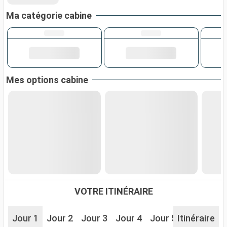
Ma catégorie cabine
Mes options cabine
VOTRE ITINÉRAIRE
Jour 1
Jour 2
Jour 3
Jour 4
Jour 5
Itinéraire
Jour 6
J