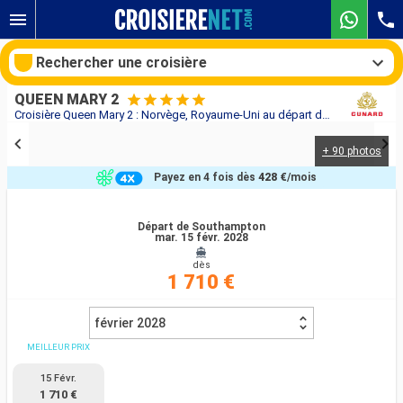
Rechercher une croisière
QUEEN MARY 2
Croisière Queen Mary 2 : Norvège, Royaume-Uni au départ de Southampton
+ 90 photos
Nos destinations
Payez en 4 fois dès
428 €
/mois
Mois de départ
Départ de Southampton
mar. 15 févr. 2028
Ports
Compagnies
dès
1 710 €
Rechercher
février 2028
MEILLEUR PRIX
15 Févr.
1 710 €