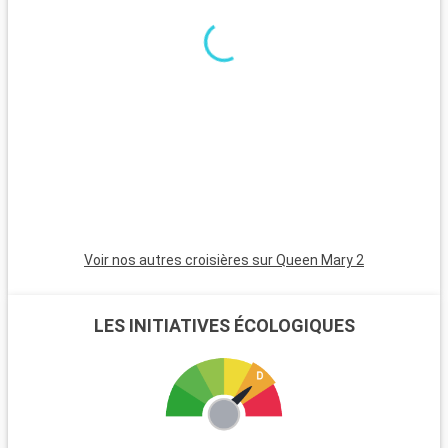
excursions. Le parc national de New Forest, proche de la ville,
est un havre pour les randonneurs et les amoureux de la
nature, avec ses landes et ses poneys sauvages. Winchester,
célèbre pour sa cathédrale, est une destination riche en
histoire. L'île de Wight, accessible en ferry, est parfaite pour
les amateurs de voile et offre de magnifiques plages. Les
passionnés d'histoire peuvent également visiter Stonehenge,
à moins d'une heure de route.
Voir nos autres croisières sur Queen Mary 2
LES INITIATIVES ÉCOLOGIQUES