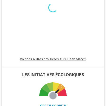
est un havre pour les randonneurs et les amoureux de la
nature, avec ses landes et ses poneys sauvages. Winchester,
célèbre pour sa cathédrale, est une destination riche en
histoire. L'île de Wight, accessible en ferry, est parfaite pour
les amateurs de voile et offre de magnifiques plages. Les
passionnés d'histoire peuvent également visiter Stonehenge,
à moins d'une heure de route.
Voir nos autres croisières sur Queen Mary 2
LES INITIATIVES ÉCOLOGIQUES
GREEN SCORE D