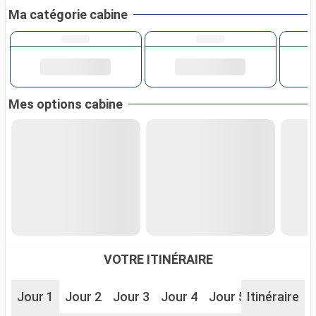
Ma catégorie cabine
Mes options cabine
VOTRE ITINÉRAIRE
Jour 1
Jour 2
Jour 3
Jour 4
Jour 5
Itinéraire
Jour 6
J