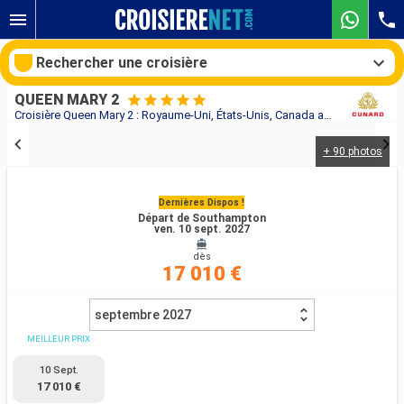
Rechercher une croisière
QUEEN MARY 2
Croisière Queen Mary 2 : Royaume-Uni, États-Unis, Canada au départ de Southampton
+ 90 photos
Nos destinations
Mois de départ
Dernières Dispos !
Départ de Southampton
ven. 10 sept. 2027
Ports
Compagnies
dès
17 010 €
Rechercher
septembre 2027
MEILLEUR PRIX
10 Sept.
17 010 €