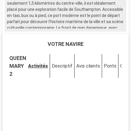
seulement 1,5 kilomètres du centre-ville, il est idéalement
o
placé pour une exploration facile de Southampton. Accessible
F
en taxi, bus ou à pied, ce port moderne est le point de départ
parfait pour découvrir l'histoire maritime de la ville et sa scène
L
culturelle contemporaine. Le front de mer dynamique, avec
d
ses nombreux restaurants et magasins, attire de nombreux
c
visiteurs.
l
VOTRE NAVIRE
p
Que visiter à Southampton ?
S
QUEEN
Southampton, ville portuaire chargée d'histoire, est riche en
l
sites d'intérêt. Le musée SeaCity narre l'histoire du Titanic,
MARY
s
Activités
Descriptif
Avis clients
Ponts
Cabi
étroitement liée à la ville. Les murs médiévaux et la Bargate,
d
2
une porte historique, témoignent du passé médiéval de
d
Southampton. La City Art Gallery expose des œuvres d'art
m
moderne et historique. Les espaces verts comme
v
Southampton Common offrent un cadre naturel pour se
ê
détendre. Le quartier culturel, avec ses théâtres et galeries,
v
est un incontournable pour les amateurs d'art et de culture.
v
M
Que visiter dans les environs ?
l
Les environs de Southampton proposent de nombreuses
l