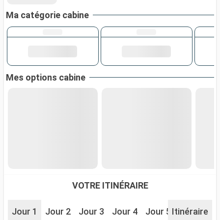
Ma catégorie cabine
Mes options cabine
VOTRE ITINÉRAIRE
Jour 1
Jour 2
Jour 3
Jour 4
Jour 5
Itinéraire
Jour 6
J