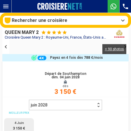
Rechercher une croisière
QUEEN MARY 2
Croisière Queen Mary 2 : Royaume-Uni, France, États-Unis au départ de Southampton
+ 90 photos
Nos destinations
Payez en 4 fois dès
788 €
/mois
Mois de départ
Départ de Southampton
dim. 04 juin 2028
Ports
Compagnies
dès
3 150 €
Rechercher
juin 2028
MEILLEUR PRIX
4 Juin
3 150 €