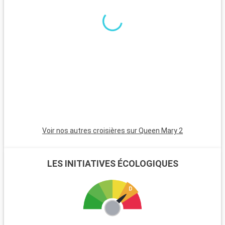
excursions. Le parc national de New Forest, proche de la ville,
est un havre pour les randonneurs et les amoureux de la
nature, avec ses landes et ses poneys sauvages. Winchester,
célèbre pour sa cathédrale, est une destination riche en
histoire. L'île de Wight, accessible en ferry, est parfaite pour
les amateurs de voile et offre de magnifiques plages. Les
passionnés d'histoire peuvent également visiter Stonehenge,
à moins d'une heure de route.
Voir nos autres croisières sur Queen Mary 2
LES INITIATIVES ÉCOLOGIQUES