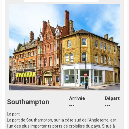
Arrivée
Départ
Southampton
---
---
Le port :
C
Le port de Southampton, sur la côte sud de l'Angleterre, est
d
l'un des plus importants ports de croisière du pays. Situé à
m